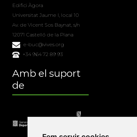
Edifici Àgora
Universitat Jaume I, local 10
Av. de Vicent Sos Baynat, s/n
12071 Castelló de la Plana
e-buc@vives.org
+34 964 72 89 93
Amb el suport
de
Fem servir cookies