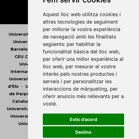
Aquest lloc web utilitza cookies i
altres tecnologies de seguiment
per millorar la vostra experiència
Universitat Abat Oliba CEU
•
Universitat d'Alacant
•
de navegació amb les finalitats
Universitat d'Andorra
•
Universitat Autònoma de
següents:
per habilitar la
Barcelona
•
Universitat de Barcelona
•
Universitat
funcionalitat bàsica del lloc web
,
CEU Cardenal Herrera
•
Universitat de Girona
•
per oferir una millor experiència al
Universitat de les Illes Balears
•
Universitat
lloc web
,
per mesurar el vostre
Internacional de Catalunya
•
Universitat Jaume I
•
interès pels nostres productes i
Universitat de Lleida
•
Universitat Miguel Hernández
serveis i per personalitzar les
d'Elx
•
Universitat Oberta de Catalunya
•
Universitat
interaccions de màrqueting
,
per
de Perpinyà Via Domitia
•
Universitat Politècnica de
oferir anuncis més rellevants per a
Catalunya
•
Universitat Politècnica de València
•
vostè
.
Universitat Pompeu Fabra
•
Universitat Ramon Llull
•
Universitat Rovira i Virgili
•
Universitat de Sàsser
•
Estic d’acord
Universitat de València
•
Universitat de Vic -
Universitat Central de Catalunya
Declino