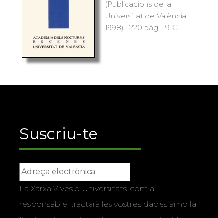
(Publicacions de la
Universitat de València,
1998) · 220 pàg. · 9 €
Suscriu-te
La Xarxa Vives d’Universitats, com a
responsable, tractarà les vostres dades amb la