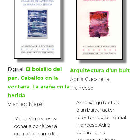
Digital:
El bolsillo del
Arquitectura d'un buit
pan. Caballos en la
Adrià Cucarella,
ventana. La araña en la
Francesc
herida
Amb «Arquitectura
Visniec, Matéi
d'un buit», l'actor,
director i autor teatral
Matei Visniec es va
Francesc Adrià
donar a conèixer al
Cucarella, ha
gran públic amb les
obtingut el Premi