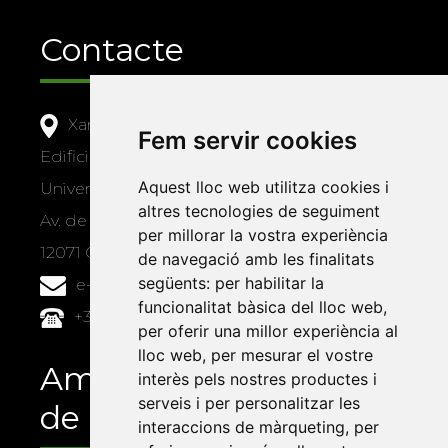
Contacte
Xarxa Vives d'Universitats
Fem servir cookies
Edifici Àgora
Aquest lloc web utilitza cookies i
Universitat Jaume I, local 10
altres tecnologies de seguiment
Av. de Vicent Sos Baynat, s/n
per millorar la vostra experiència
12071 Castelló de la Plana
de navegació amb les finalitats
següents:
per habilitar la
e-buc@vives.org
funcionalitat bàsica del lloc web
,
+34 964 72 89 93
per oferir una millor experiència al
lloc web
,
per mesurar el vostre
Amb el suport
interès pels nostres productes i
serveis i per personalitzar les
de
interaccions de màrqueting
,
per