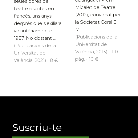
seues obres de
Micalet de Teatre
teatre escrites en
(2012), convocat per
francès, uns anys
la Societat Coral El
després que s'exiliara
M...
voluntàriament el
(Publicacions de la
1987. No obstant ...
Universitat de
(Publicacions de la
València, 2013) · 110
Universitat de
pàg. · 10 €
València, 2021) · 8 €
Suscriu-te