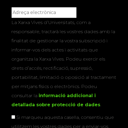
La Xarxa Vives d’Universitats, com a
responsable, tractarà les vostres dades amb la
finalitat de gestionar la vostra subscripció i
informar-vos dels actes i activitats que
organitza la Xarxa Vives. Podeu exercir els
drets d’accés, rectificació, supressió,
portabilitat, limitació o oposició al tractament
per mitjans físics o electrònics. Podeu
consultar la
informació addicional i
detallada sobre protecció de dades
.
Si marqueu aquesta casella, consentiu que
utilitzem les vostres dades per a enviar-vos