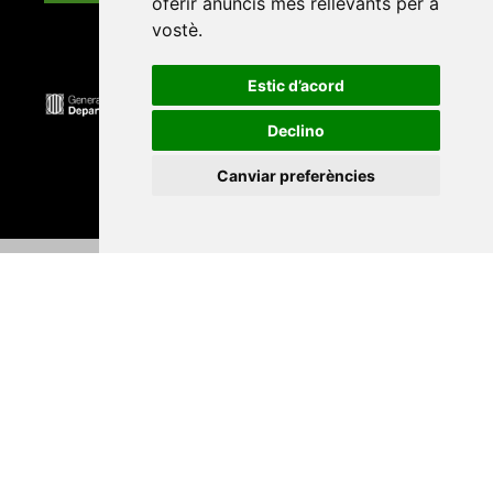
oferir anuncis més rellevants per a
vostè
.
Estic d’acord
Declino
Canviar preferències
Universitat Abat Oliba CEU
•
Universitat d'Alacant
•
Universitat d'Andorra
•
Universitat Autònoma de
Barcelona
•
Universitat de Barcelona
•
Universitat
CEU Cardenal Herrera
•
Universitat de Girona
•
Universitat de les Illes Balears
•
Universitat
Internacional de Catalunya
•
Universitat Jaume I
•
Universitat de Lleida
•
Universitat Miguel Hernández
d'Elx
•
Universitat Oberta de Catalunya
•
Universitat
de Perpinyà Via Domitia
•
Universitat Politècnica de