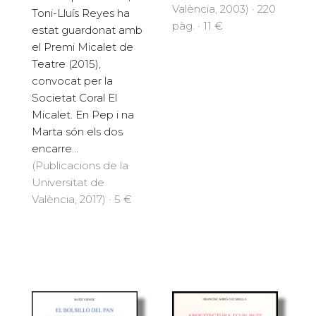
València, 2003) · 220
Toni-Lluís Reyes ha
pàg. · 11 €
estat guardonat amb
el Premi Micalet de
Teatre (2015),
convocat per la
Societat Coral El
Micalet. En Pep i na
Marta són els dos
encarre...
(Publicacions de la
Universitat de
València, 2017) · 5 €