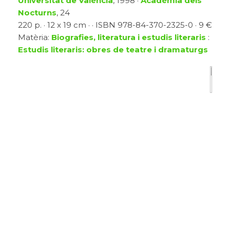
Universitat de València
, 1998 ·
Acadèmia dels
Nocturns
, 24
220 p. · 12 x 19 cm · · ISBN 978-84-370-2325-0 · 9 €
Matèria:
Biografies, literatura i estudis literaris
:
Estudis literaris: obres de teatre i dramaturgs