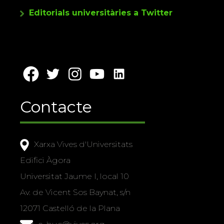
Editorials universitàries a Twitter
Contacte
Xarxa Vives d'Universitats
Edifici Àgora
Universitat Jaume I, local 10
Av. de Vicent Sos Baynat, s/n
12071 Castelló de la Plana