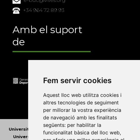
e-buc@vives.org
+34 964 72 89 93
Amb el suport
de
Fem servir cookies
Aquest lloc web utilitza cookies i
altres tecnologies de seguiment
per millorar la vostra experiència
de navegació amb les finalitats
següents:
per habilitar la
Universitat Abat Oliba CEU
•
Universitat d'Alacant
•
funcionalitat bàsica del lloc web
,
Universitat d'Andorra
•
Universitat Autònoma de