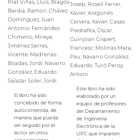
Prat Viñas, Lluís; Bragós
Josep; Rosell Ferrer,
Bardia, Ramon; Chávez
Xavier; Aragonès
Domínguez, Juan
Cervera, Xavier; Casas
Antonio; Fernández
Piedrafita, Òscar;
Chimeno, Mireya;
Guinjoan Gispert,
Jiménez Serres,
Francesc; Molinàs Mata,
Vicente; Madrenas
Pau; Navarro González,
Boadas, Jordi; Navarro
Eduardo; Turó Peroy,
González, Eduardo;
Antoni
Salazar Soler, Jordi
Este libro ha sido
El libro ha sido
elaborado por un
concebido de forma
equipo de profesores
autocontenida, de
del Departamento
manera que pueda
de Ingeniería
ser seguido por el
Electrónica de la
lector sin otros
UPC que imparten