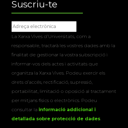
Suscriu-te
La Xarxa Vives d’Universitats, com a
responsable, tractarà les vostres dades amb la
finalitat de gestionar la vostra subscripció i
informar-vos dels actes i activitats que
organitza la Xarxa Vives. Podeu exercir els
drets d’accés, rectificació, supressió,
portabilitat, limitació o oposició al tractament
per mitjans físics o electrònics. Podeu
consultar la
informació addicional i
detallada sobre protecció de dades
.