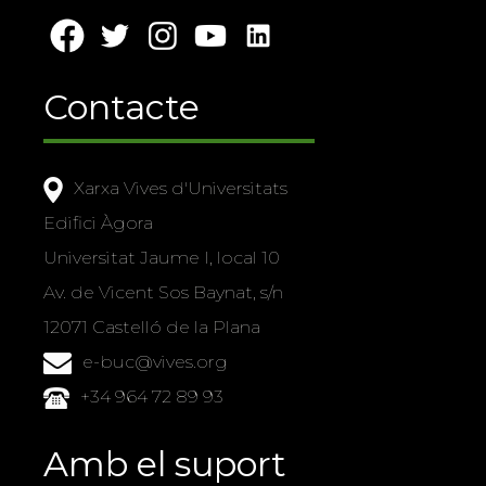
Contacte
Xarxa Vives d'Universitats
Edifici Àgora
Universitat Jaume I, local 10
Av. de Vicent Sos Baynat, s/n
12071 Castelló de la Plana
e-buc@vives.org
+34 964 72 89 93
Amb el suport