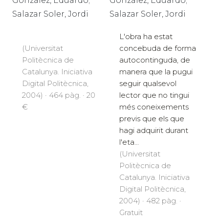
González, Eduardo;
González, Eduardo;
Salazar Soler, Jordi
Salazar Soler, Jordi
L'obra ha estat
(Universitat
concebuda de forma
Politècnica de
autocontinguda, de
Catalunya. Iniciativa
manera que la pugui
Digital Politècnica,
seguir qualsevol
2004) · 464 pàg. · 20
lector que no tingui
€
més coneixements
previs que els que
hagi adquirit durant
l'eta...
(Universitat
Politècnica de
Catalunya. Iniciativa
Digital Politècnica,
2004) · 482 pàg. ·
Gratuït