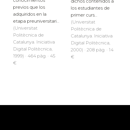
conocimientos
dichos contenidos a
previos que los
los estudiantes de
adquiridos en la
primer curs...
etapa preuniversitari...
(Universitat
(Universitat
Politècnica de
Politècnica de
Catalunya. Iniciativa
Catalunya. Iniciativa
Digital Politècnica,
Digital Politècnica,
2000) · 208 pàg. · 14
1999) · 464 pàg. · 45
€
€