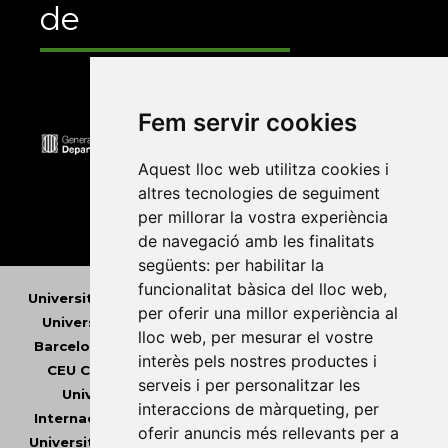
de
Fem servir cookies
Aquest lloc web utilitza cookies i
altres tecnologies de seguiment
per millorar la vostra experiència
de navegació amb les finalitats
següents:
per habilitar la
funcionalitat bàsica del lloc web
,
Universitat Abat Oliba CEU
•
Universitat d'Alacant
•
per oferir una millor experiència al
Universitat d'Andorra
•
Universitat Autònoma de
lloc web
,
per mesurar el vostre
Barcelona
•
Universitat de Barcelona
•
Universitat
interès pels nostres productes i
CEU Cardenal Herrera
•
Universitat de Girona
•
serveis i per personalitzar les
Universitat de les Illes Balears
•
Universitat
interaccions de màrqueting
,
per
Internacional de Catalunya
•
Universitat Jaume I
•
oferir anuncis més rellevants per a
Universitat de Lleida
•
Universitat Miguel Hernández