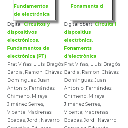
Digital:
Circuitos y
Digital obert:
Circuits i
dispositivos
dispositius
electrónicos.
electrònics.
Fundamentos de
Fonaments
electrónica (PT)
d'electrònica
Prat Viñas, Lluís; Bragós
Prat Viñas, Lluís; Bragós
Bardia, Ramon; Chávez
Bardia, Ramon; Chávez
Domínguez, Juan
Domínguez, Juan
Antonio; Fernández
Antonio; Fernández
Chimeno, Mireya;
Chimeno, Mireya;
Jiménez Serres,
Jiménez Serres,
Vicente; Madrenas
Vicente; Madrenas
Boadas, Jordi; Navarro
Boadas, Jordi; Navarro