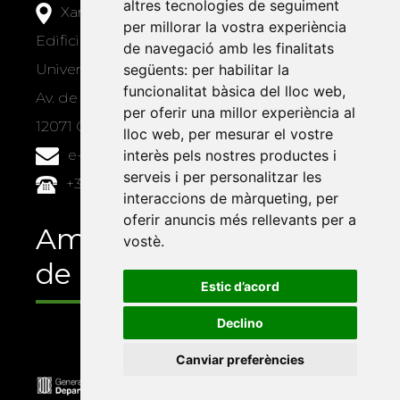
altres tecnologies de seguiment
Xarxa Vives d'Universitats
per millorar la vostra experiència
Edifici Àgora
de navegació amb les finalitats
Universitat Jaume I, local 10
següents:
per habilitar la
funcionalitat bàsica del lloc web
,
Av. de Vicent Sos Baynat, s/n
per oferir una millor experiència al
12071 Castelló de la Plana
lloc web
,
per mesurar el vostre
e-buc@vives.org
interès pels nostres productes i
serveis i per personalitzar les
+34 964 72 89 93
interaccions de màrqueting
,
per
oferir anuncis més rellevants per a
Amb el suport
vostè
.
de
Estic d’acord
Declino
Canviar preferències