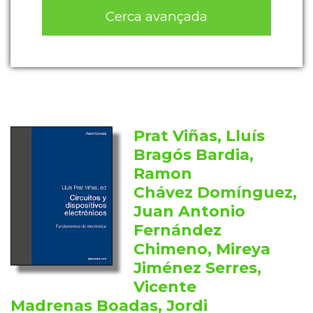
Cerca avançada
Prat Viñas, Lluís
Bragós Bardia,
Ramon
Chávez Domínguez,
Juan Antonio
Fernández
Chimeno, Mireya
Jiménez Serres,
Vicente
Madrenas Boadas, Jordi