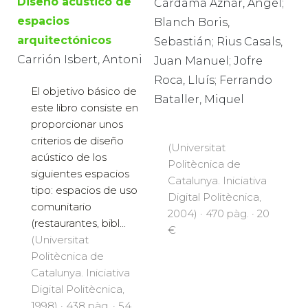
Diseño acústico de
Cardama Aznar, Ángel;
espacios
Blanch Boris,
arquitectónicos
Sebastián; Rius Casals,
Carrión Isbert, Antoni
Juan Manuel; Jofre
Roca, Lluís; Ferrando
El objetivo básico de
Bataller, Miquel
este libro consiste en
proporcionar unos
criterios de diseño
(Universitat
acústico de los
Politècnica de
siguientes espacios
Catalunya. Iniciativa
tipo: espacios de uso
Digital Politècnica,
comunitario
2004) · 470 pàg. · 20
(restaurantes, bibl...
€
(Universitat
Politècnica de
Catalunya. Iniciativa
Digital Politècnica,
1998) · 438 pàg. · 54