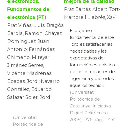
electrónicos.
mejora de la calidad
Fundamentos de
Prat Bartés, Albert; Tort-
electrónica (PT)
Martorell Llabrés, Xavi
Prat Viñas, Lluís; Bragós
El objetivo
Bardia, Ramon; Chávez
fundamental de este
Domínguez, Juan
libro es satisfacer las
Antonio; Fernández
necesidades y las
Chimeno, Mireya;
expectativas de
formación estadística
Jiménez Serres,
de los estudiantes de
Vicente; Madrenas
ingeniería y de todos
Boadas, Jordi; Navarro
aquellos técnic...
González, Eduardo;
(Universitat
Salazar Soler, Jordi
Politècnica de
Catalunya. Iniciativa
Digital Politècnica,
(Universitat
2005) · 376 pàg. · 14 €
Politècnica de