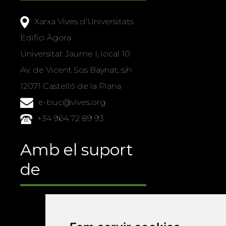
Xarxa Vives d'Universitats
Edifici Àgora
Universitat Jaume I, local 10
Av. de Vicent Sos Baynat, s/n
12071 Castelló de la Plana
e-buc@vives.org
+34 964 72 89 93
Amb el suport
de