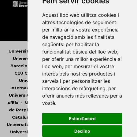
Fem servir cookies
Aquest lloc web utilitza cookies i
altres tecnologies de seguiment
per millorar la vostra experiència
de navegació amb les finalitats
següents:
per habilitar la
Universitat Abat Oliba CEU
•
Universitat d'Alacant
•
funcionalitat bàsica del lloc web
,
Universitat d'Andorra
•
Universitat Autònoma de
per oferir una millor experiència al
Barcelona
•
Universitat de Barcelona
•
Universitat
lloc web
,
per mesurar el vostre
CEU Cardenal Herrera
•
Universitat de Girona
•
interès pels nostres productes i
Universitat de les Illes Balears
•
Universitat
serveis i per personalitzar les
Internacional de Catalunya
•
Universitat Jaume I
•
interaccions de màrqueting
,
per
Universitat de Lleida
•
Universitat Miguel Hernández
oferir anuncis més rellevants per a
d'Elx
•
Universitat Oberta de Catalunya
•
Universitat
vostè
.
de Perpinyà Via Domitia
•
Universitat Politècnica de
Catalunya
•
Universitat Politècnica de València
•
Estic d’acord
Universitat Pompeu Fabra
•
Universitat Ramon Llull
•
Declino
Universitat Rovira i Virgili
•
Universitat de Sàsser
•