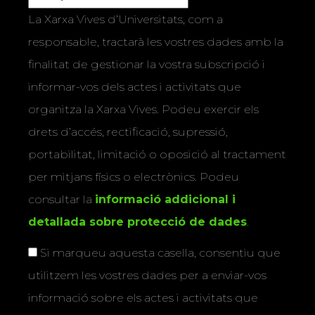
La Xarxa Vives d’Universitats, com a
responsable, tractarà les vostres dades amb la
finalitat de gestionar la vostra subscripció i
informar-vos dels actes i activitats que
organitza la Xarxa Vives. Podeu exercir els
drets d’accés, rectificació, supressió,
portabilitat, limitació o oposició al tractament
per mitjans físics o electrònics. Podeu
consultar la
informació addicional i
detallada sobre protecció de dades
.
Si marqueu aquesta casella, consentiu que
utilitzem les vostres dades per a enviar-vos
informació sobre els actes i activitats que