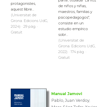
parte, titulada "La voz
protagonistes,
de niños y niñas,
aquest llibre...
maestros, familias y
(Universitat de
psicopedagogos",
Girona. Edicions UdG,
consiste en un
2024) · 29 pàg. ·
estudio empírico
Gratuït
sobr...
(Universitat de
Girona. Edicions UdG,
2022) · 174 pàg. ·
Gratuït
Manual Jamovi
Pablo, Juan Verdoy;