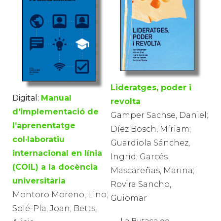
Lideratges, poder i
Digital:
Manual
revolta
d’implementació de
Gamper Sachse, Daniel;
l’aprenentatge
Díez Bosch, Míriam;
col·laboratiu
Guardiola Sánchez,
internacional en línia
Ingrid; Garcés
(COIL) a la docència
Mascareñas, Marina;
universitària
Rovira Sancho,
Montoro Moreno, Lino;
Guiomar
Solé-Pla, Joan; Betts,
La Butaca de