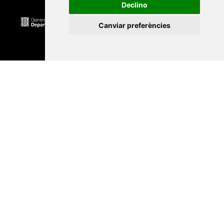
Declino
Canviar preferències
Universitat Abat Oliba CEU
•
Universitat d'Alacant
•
Universitat d'Andorra
•
Universitat Autònoma de
Barcelona
•
Universitat de Barcelona
•
Universitat
CEU Cardenal Herrera
•
Universitat de Girona
•
Universitat de les Illes Balears
•
Universitat
Internacional de Catalunya
•
Universitat Jaume I
•
Universitat de Lleida
•
Universitat Miguel Hernández
d'Elx
•
Universitat Oberta de Catalunya
•
Universitat
de Perpinyà Via Domitia
•
Universitat Politècnica de
Catalunya
•
Universitat Politècnica de València
•
Universitat Pompeu Fabra
•
Universitat Ramon Llull
•