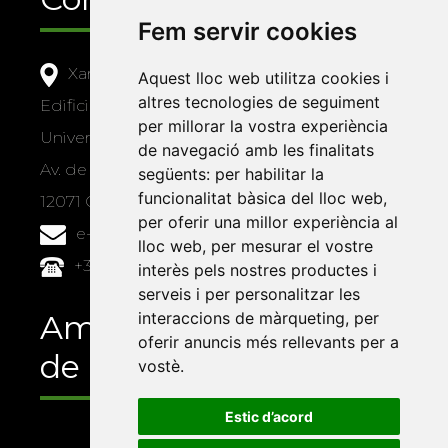
Fem servir cookies
Xarxa Vives d'Universitats
Aquest lloc web utilitza cookies i
altres tecnologies de seguiment
Edifici Àgora
per millorar la vostra experiència
Universitat Jaume I, local 10
de navegació amb les finalitats
Av. de Vicent Sos Baynat, s/n
següents:
per habilitar la
funcionalitat bàsica del lloc web
,
12071 Castelló de la Plana
per oferir una millor experiència al
e-buc@vives.org
lloc web
,
per mesurar el vostre
+34 964 72 89 93
interès pels nostres productes i
serveis i per personalitzar les
interaccions de màrqueting
,
per
Amb el suport
oferir anuncis més rellevants per a
de
vostè
.
Estic d’acord