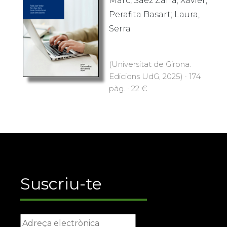
Marc, Sáez Zafra; Xavier,
Perafita Basart; Laura,
Serra
(Universitat de Girona.
Edicions UdG, 2025) · 174
pàg. · 22 €
Suscriu-te