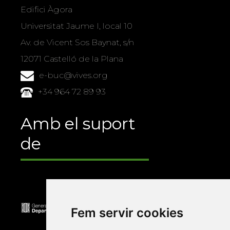
Edifici Àgora
Universitat Jaume I, local 10
Av. de Vicent Sos Baynat, s/n
12071 Castelló de la Plana
e-buc@vives.org
+34 964 72 89 93
Amb el suport
de
Fem servir cookies