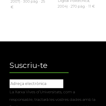
Digital Politècnica,
2007) · 300 pàg. · 25
2004) · 270 pàg. · 11 €
€
Suscriu-te
La Xarxa Vives d’Universitats, com a
responsable, tractarà les vostres dades amb la