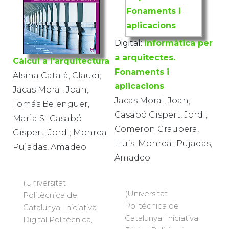
Digital:
Informàtica per
a arquitectes.
Càlcul a l'arquitectura
Fonaments i
Alsina Català, Claudi;
aplicacions
Jacas Moral, Joan;
Jacas Moral, Joan;
Tomás Belenguer,
Casabó Gispert, Jordi;
Maria S.; Casabó
Comeron Graupera,
Gispert, Jordi; Monreal
Lluís; Monreal Pujadas,
Pujadas, Amadeo
Amadeo
(Universitat
(Universitat
Politècnica de
Politècnica de
Catalunya. Iniciativa
Catalunya. Iniciativa
Digital Politècnica,