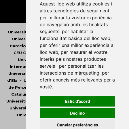
Aquest lloc web utilitza cookies i
altres tecnologies de seguiment
per millorar la vostra experiència
de navegació amb les finalitats
següents:
per habilitar la
Universitat Abat Oliba CEU
•
Universitat d'Alacant
•
funcionalitat bàsica del lloc web
,
Universitat d'Andorra
•
Universitat Autònoma de
per oferir una millor experiència al
Barcelona
•
Universitat de Barcelona
•
Universitat
lloc web
,
per mesurar el vostre
CEU Cardenal Herrera
•
Universitat de Girona
•
interès pels nostres productes i
Universitat de les Illes Balears
•
Universitat
serveis i per personalitzar les
Internacional de Catalunya
•
Universitat Jaume I
•
interaccions de màrqueting
,
per
Universitat de Lleida
•
Universitat Miguel Hernández
oferir anuncis més rellevants per a
d'Elx
•
Universitat Oberta de Catalunya
•
Universitat
vostè
.
de Perpinyà Via Domitia
•
Universitat Politècnica de
Catalunya
•
Universitat Politècnica de València
•
Universitat Pompeu Fabra
•
Universitat Ramon Llull
•
Estic d’acord
Universitat Rovira i Virgili
•
Universitat de Sàsser
•
Declino
Universitat de València
•
Universitat de Vic -
Universitat Central de Catalunya
Canviar preferències