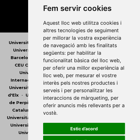
Fem servir cookies
Aquest lloc web utilitza cookies i
altres tecnologies de seguiment
per millorar la vostra experiència
Universitat Abat Oliba CEU
•
Universitat d'Alacant
•
de navegació amb les finalitats
Universitat d'Andorra
•
Universitat Autònoma de
següents:
per habilitar la
Barcelona
•
Universitat de Barcelona
•
Universitat
funcionalitat bàsica del lloc web
,
CEU Cardenal Herrera
•
Universitat de Girona
•
per oferir una millor experiència al
Universitat de les Illes Balears
•
Universitat
lloc web
,
per mesurar el vostre
Internacional de Catalunya
•
Universitat Jaume I
•
interès pels nostres productes i
Universitat de Lleida
•
Universitat Miguel Hernández
serveis i per personalitzar les
d'Elx
•
Universitat Oberta de Catalunya
•
Universitat
interaccions de màrqueting
,
per
de Perpinyà Via Domitia
•
Universitat Politècnica de
oferir anuncis més rellevants per a
Catalunya
•
Universitat Politècnica de València
•
vostè
.
Universitat Pompeu Fabra
•
Universitat Ramon Llull
•
Universitat Rovira i Virgili
•
Universitat de Sàsser
•
Estic d’acord
Universitat de València
•
Universitat de Vic -
Universitat Central de Catalunya