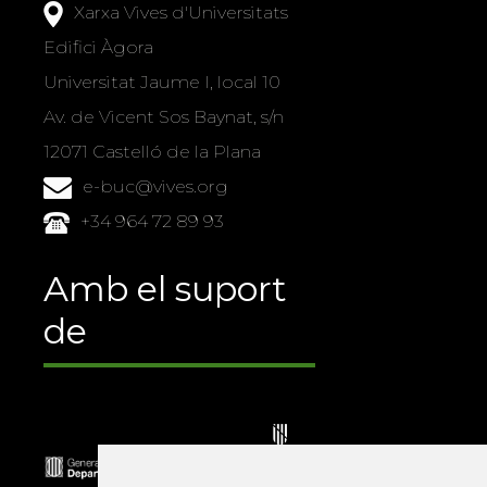
Xarxa Vives d'Universitats
Edifici Àgora
Universitat Jaume I, local 10
Av. de Vicent Sos Baynat, s/n
12071 Castelló de la Plana
e-buc@vives.org
+34 964 72 89 93
Amb el suport
de