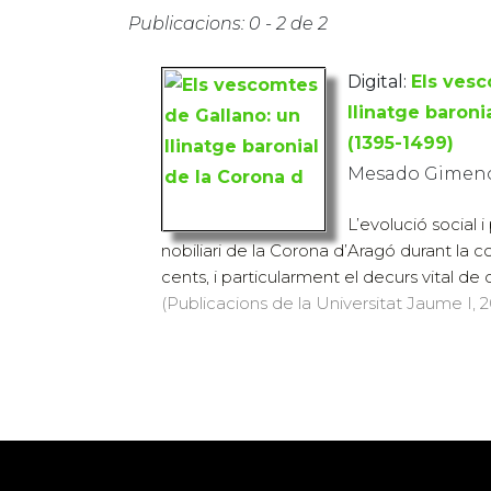
Publicacions: 0 - 2 de 2
Digital:
Els vesc
llinatge baroni
(1395-1499)
Mesado Gimeno,
L’evolució social i
nobiliari de la Corona d’Aragó durant la c
cents, i particularment el decurs vital de 
(Publicacions de la Universitat Jaume I, 20