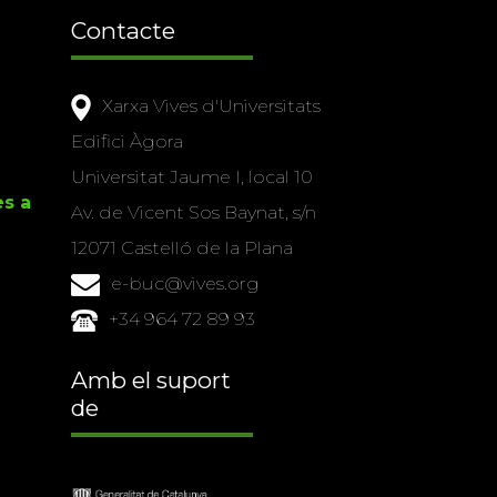
Contacte
Xarxa Vives d'Universitats
Edifici Àgora
Universitat Jaume I, local 10
es a
Av. de Vicent Sos Baynat, s/n
12071 Castelló de la Plana
e-buc@vives.org
+34 964 72 89 93
Amb el suport
de