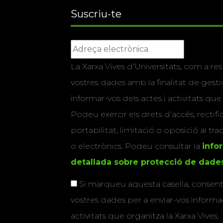
Suscriu-te
La Xarxa Vives d’Universitats, com a res
vostres dades amb la finalitat de gestio
informar-vos dels actes i activitats que
Podeu exercir els drets d’accés, rectifi
portabilitat, limitació o oposició al tr
o electrònics. Podeu consultar la
info
detallada sobre protecció de dade
Si marqueu aquesta casella, consenti
vostres dades per a enviar-vos informac
activitats que organitza la Xarxa Vives.