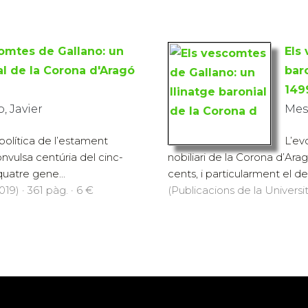
omtes de Gallano: un
Els
al de la Corona d'Aragó
bar
149
 Javier
Mes
 política de l’estament
L’ev
onvulsa centúria del cinc-
nobiliari de la Corona d’Ara
quatre gene...
cents, i particularment el de
19) · 361 pàg. · 6 €
(Publicacions de la Universit