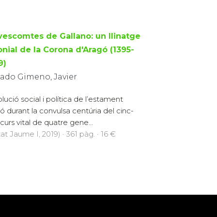
 vescomtes de Gallano: un llinatge
onial de la Corona d'Aragó (1395-
9)
ado Gimeno, Javier
olució social i política de l’estament
gó durant la convulsa centúria del cinc-
curs vital de quatre gene...
at Jaume I, 2019) · 361 pàg. · 16 €