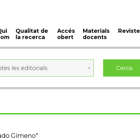
Qui
Qualitat de
Accés
Materials
Reviste
som
la recerca
obert
docents
Cerca
tes les editorials
sado Gimeno"