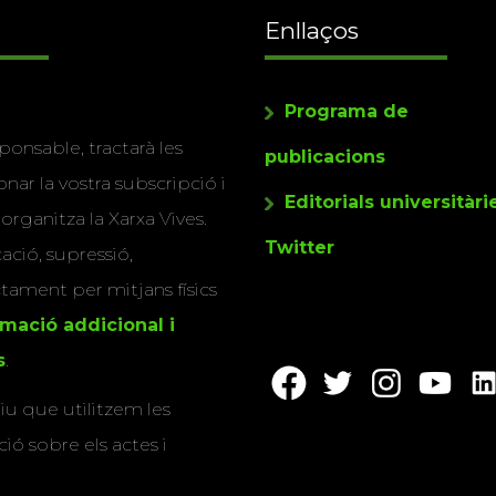
Enllaços
Programa de
ponsable, tractarà les
publicacions
nar la vostra subscripció i
Editorials universitàri
 organitza la Xarxa Vives.
Twitter
cació, supressió,
actament per mitjans físics
rmació addicional i
s
.
u que utilitzem les
ió sobre els actes i