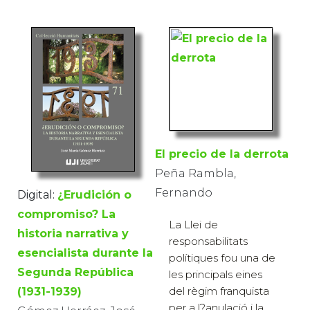
El precio de la derrota
Peña Rambla,
Fernando
Digital:
¿Erudición o
compromiso? La
La Llei de
historia narrativa y
responsabilitats
esencialista durante la
polítiques fou una de
Segunda República
les principals eines
del règim franquista
(1931-1939)
per a l?anulació i la