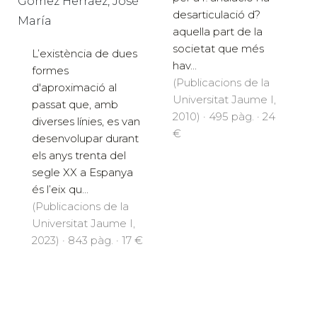
Gómez Herráez, José
desarticulació d?
María
aquella part de la
societat que més
L’existència de dues
hav...
formes
(Publicacions de la
d'aproximació al
Universitat Jaume I,
passat que, amb
2010) · 495 pàg. · 24
diverses línies, es van
€
desenvolupar durant
els anys trenta del
segle XX a Espanya
és l’eix qu...
(Publicacions de la
Universitat Jaume I,
2023) · 843 pàg. · 17 €