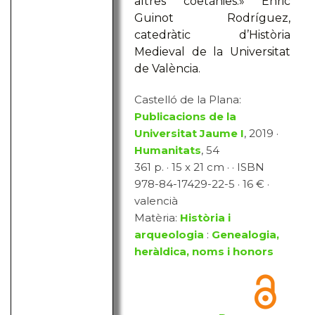
altres coetànies.» Enric
Guinot Rodríguez,
catedràtic d’Història
Medieval de la Universitat
de València.
Castelló de la Plana:
Publicacions de la
Universitat Jaume I
, 2019 ·
Humanitats
, 54
361 p. · 15 x 21 cm · · ISBN
978-84-17429-22-5 · 16 € ·
valencià
Matèria:
Història i
arqueologia
:
Genealogia,
heràldica, noms i honors