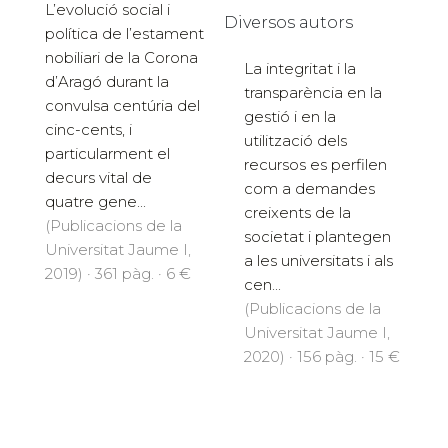
L’evolució social i
Diversos autors
política de l’estament
nobiliari de la Corona
La integritat i la
d’Aragó durant la
transparència en la
convulsa centúria del
gestió i en la
cinc-cents, i
utilització dels
particularment el
recursos es perfilen
decurs vital de
com a demandes
quatre gene...
creixents de la
(Publicacions de la
societat i plantegen
Universitat Jaume I,
a les universitats i als
2019) · 361 pàg. · 6 €
cen...
(Publicacions de la
Universitat Jaume I,
2020) · 156 pàg. · 15 €