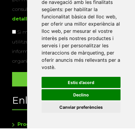
de navegació amb les finalitats
següents:
per habilitar la
consultar la
informació addicional i
funcionalitat bàsica del lloc web
,
detallada sobre protecció de dades
.
per oferir una millor experiència al
lloc web
,
per mesurar el vostre
Si marqueu aquesta casella, consentiu que
interès pels nostres productes i
utilitzem les vostres dades per a enviar-vos
serveis i per personalitzar les
informació sobre els actes i activitats que
interaccions de màrqueting
,
per
oferir anuncis més rellevants per a
organitza la Xarxa Vives.
vostè
.
Estic d’acord
Declino
Enllaços
Canviar preferències
Programa de publicacions