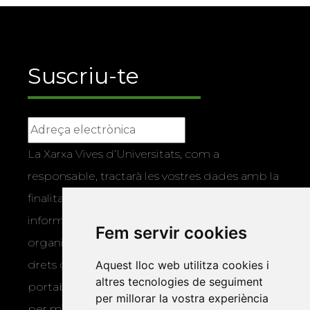
Suscriu-te
La Xarxa Vives d’Universitats, com a
responsable, tractarà les vostres dades amb la
finalitat de gestionar la vostra subscripció i
informar-vos dels actes i activitats que
Fem servir cookies
organitza la Xarxa Vives. Podeu exercir els
Aquest lloc web utilitza cookies i
drets d’accés, rectificació, supressió,
altres tecnologies de seguiment
portabilitat, limitació o oposició al tractament
per millorar la vostra experiència
per mitjans físics o electrònics. Podeu