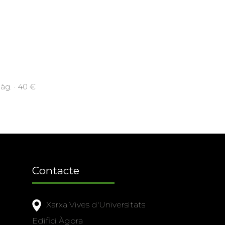
àg. · 40 €
Contacte
Xarxa Vives d'Universitats
Edifici Àgora