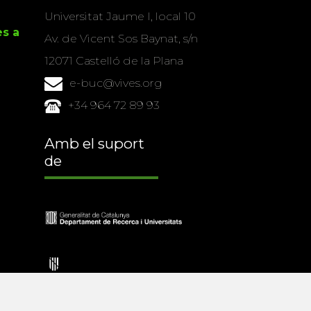
Universitat Jaume I, local 10
es a
Av. de Vicent Sos Baynat, s/n
12071 Castelló de la Plana
e-buc@vives.org
+34 964 72 89 93
Amb el suport
de