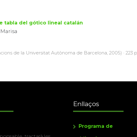
e tabla del gótico lineal catalán
 Marisa
acions de la Universitat Autònoma de Barcelona, 2005) · 223 p
Enllaços
Programa de
ponsable, tractarà les