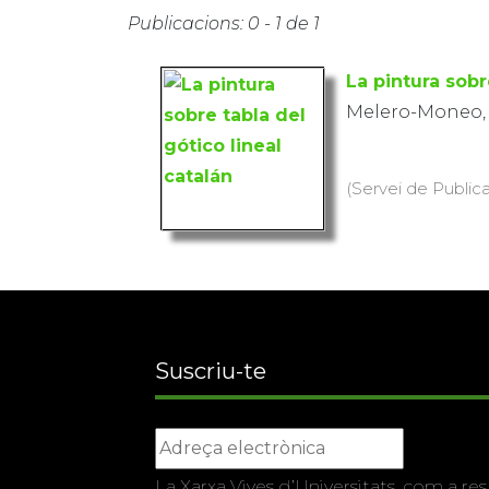
Publicacions: 0 - 1 de 1
La pintura sobr
Melero-Moneo,
(Servei de Public
Suscriu-te
La Xarxa Vives d’Universitats, com a res