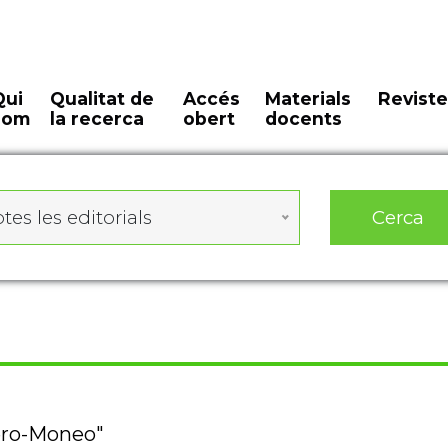
Qui
Qualitat de
Accés
Materials
Reviste
som
la recerca
obert
docents
Cerca
tes les editorials
lero-Moneo"