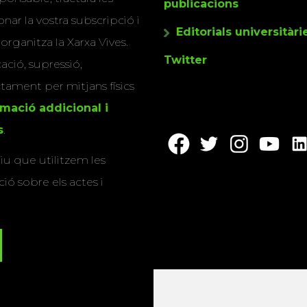
publicacions
nar la vostra subscripció i
Editorials universitàri
 organitza la Xarxa Vives.
Twitter
cació, supressió,
actament per mitjans físics
rmació addicional i
s
.
u que utilitzem les
ió sobre els actes i