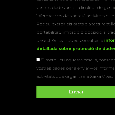
vostres dades amb la finalitat de gestio
informar-vos dels actes i activitats que
Podeu exercir els drets d’accés, rectifi
portabilitat, limitació o oposició al tr
o electrònics. Podeu consultar la
info
detallada sobre protecció de dade
Si marqueu aquesta casella, consenti
vostres dades per a enviar-vos informac
activitats que organitza la Xarxa Vives.