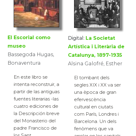
El Escorial como
Digital:
La Societat
museo
Artística i Literària de
Bassegoda Hugas,
Catalunya, 1897-1935
Bonaventura
Alsina Galofré, Esther
En este libro se
El tombant dels
intenta reconstruir, a
segles XIX i XX va ser
partir de las antiguas
una època de gran
fuentes literarias -las
efervescència
cuatro ediciones de
cultural en ciutats
la Descripción breve
com París, Londres i
del Monasterio del
Barcelona. Un dels
padre Francisco de
fenòmens que va
los Sant...
arrelar en les capitals