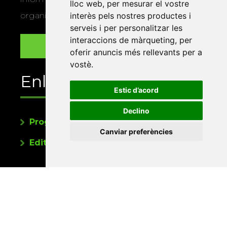
lloc web
,
per mesurar el vostre
organitza la Xarxa Vives.
interès pels nostres productes i
serveis i per personalitzar les
interaccions de màrqueting
,
per
oferir anuncis més rellevants per a
vostè
.
Enllaços
Estic d’acord
Declino
Programa de publicacions
Canviar preferències
Editorials universitàries a Twitter