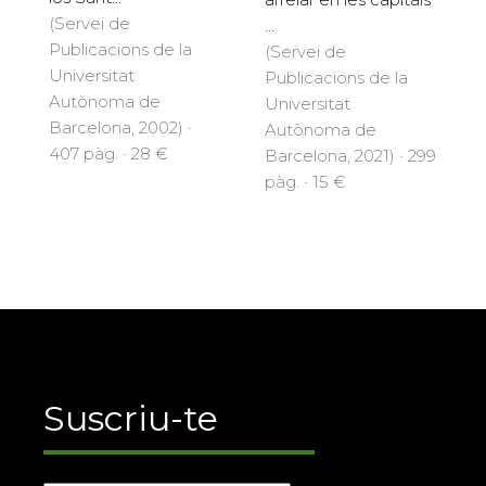
(Servei de
...
Publicacions de la
(Servei de
Universitat
Publicacions de la
Autònoma de
Universitat
Barcelona, 2002) ·
Autònoma de
407 pàg. · 28 €
Barcelona, 2021) · 299
pàg. · 15 €
Suscriu-te