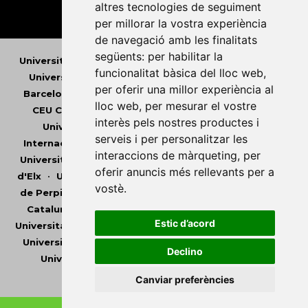
altres tecnologies de seguiment
per millorar la vostra experiència
de navegació amb les finalitats
següents:
per habilitar la
Universitat Abat Oliba CEU
•
Universitat d'Alacant
•
funcionalitat bàsica del lloc web
,
Universitat d'Andorra
•
Universitat Autònoma de
per oferir una millor experiència al
Barcelona
•
Universitat de Barcelona
•
Universitat
lloc web
,
per mesurar el vostre
CEU Cardenal Herrera
•
Universitat de Girona
•
interès pels nostres productes i
Universitat de les Illes Balears
•
Universitat
serveis i per personalitzar les
Internacional de Catalunya
•
Universitat Jaume I
•
interaccions de màrqueting
,
per
Universitat de Lleida
•
Universitat Miguel Hernández
oferir anuncis més rellevants per a
d'Elx
•
Universitat Oberta de Catalunya
•
Universitat
vostè
.
de Perpinyà Via Domitia
•
Universitat Politècnica de
Catalunya
•
Universitat Politècnica de València
•
Estic d’acord
Universitat Pompeu Fabra
•
Universitat Ramon Llull
•
Universitat Rovira i Virgili
•
Universitat de Sàsser
•
Declino
Universitat de València
•
Universitat de Vic -
Universitat Central de Catalunya
Canviar preferències