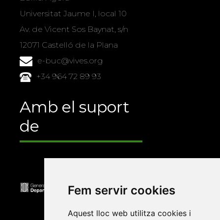
Universitat Jaume I, local 10
Av. de Vicent Sos Baynat, s/n
12071 Castelló de la Plana
e-buc@vives.org
+34 964 72 89 93
Amb el suport
de
Fem servir cookies
Aquest lloc web utilitza cookies i