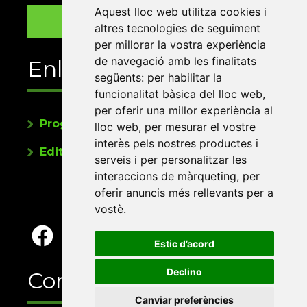
Aquest lloc web utilitza cookies i
altres tecnologies de seguiment
per millorar la vostra experiència
de navegació amb les finalitats
Enllaços
següents:
per habilitar la
funcionalitat bàsica del lloc web
,
per oferir una millor experiència al
Programa de publicacions
lloc web
,
per mesurar el vostre
interès pels nostres productes i
Editorials universitàries a Twitter
serveis i per personalitzar les
interaccions de màrqueting
,
per
oferir anuncis més rellevants per a
vostè
.
Estic d’acord
Declino
Contacte
Canviar preferències