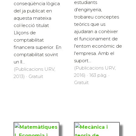
estudiants
conseqüència lògica
d'enginyeria,
del ja publicat en
trobareu conceptes
aquesta mateixa
teòrics que us
col·lecció titulat
ajudaran a conèixer
Lliçons de
el funcionament de
comptabilitat
l'entorn econòmic de
financera superior. En
l'empresa. Amb el
comptabilitat sovint
suport...
un ll...
(Publicacions URV,
(Publicacions URV,
2016) · 163 pàg. ·
2013) · Gratuït
Gratuït