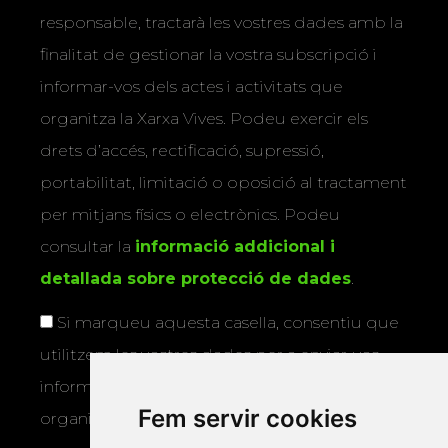
responsable, tractarà les vostres dades amb la
finalitat de gestionar la vostra subscripció i
informar-vos dels actes i activitats que
organitza la Xarxa Vives. Podeu exercir els
drets d’accés, rectificació, supressió,
portabilitat, limitació o oposició al tractament
per mitjans físics o electrònics. Podeu
consultar la
informació addicional i
detallada sobre protecció de dades
.
Si marqueu aquesta casella, consentiu que
utilitzem les vostres dades per a enviar-vos
informació sobre els actes i activitats que
Fem servir cookies
organitza la Xarxa Vives.