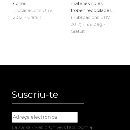
consis...
matèries no es
(Publicacions URV,
troben recopilades...
2012) · Gratuït
(Publicacions URV,
2017) · 188 pàg. ·
Gratuït
Suscriu-te
La Xarxa Vives d’Universitats, com a