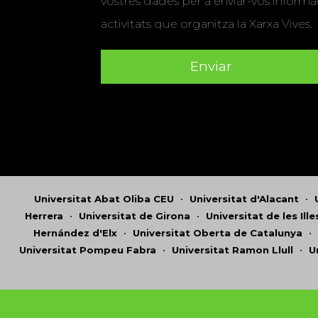
vostres dades per a enviar-vos informac
activitats que organitza la Xarxa Vives.
Universitat Abat Oliba CEU
•
Universitat d'Alacant
•
Herrera
•
Universitat de Girona
•
Universitat de les Ill
Hernández d'Elx
•
Universitat Oberta de Catalunya
•
Universitat Pompeu Fabra
•
Universitat Ramon Llull
•
U