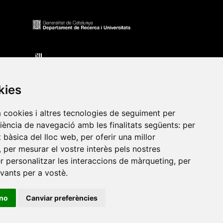
kies
a cookies i altres tecnologies de seguiment per
riència de navegació amb les finalitats següents:
per
at bàsica del lloc web
,
per oferir una millor
•
Universitat de Barcelona
•
Universitat CEU Cardenal
,
per mesurar el vostre interès pels nostres
itat Jaume I
•
Universitat de Lleida
•
Universitat Miguel
er personalitzar les interaccions de màrqueting
,
per
ca de Catalunya
•
Universitat Politècnica de València
•
evants per a vostè
.
t de València
•
Universitat de Vic - Universitat Central de
ino
Canviar preferències
ats