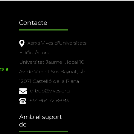
Contacte
Xarxa Vives d'Universitats
Edifici Àgora
Universitat Jaume I, local 10
es a
Av. de Vicent Sos Baynat, s/n
12071 Castelló de la Plana
e-buc@vives.org
+34 964 72 89 93
Amb el suport
de