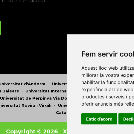
ió sobre els actes i
Fem servir coo
Aquest lloc web utilitz
millorar la vostra expe
habilitar la funcionalit
Universitat d'Andorra
•
Universitat Autònoma de Barcelona
experiència al lloc web
es Balears
•
Universitat Internacional de Catalunya
•
Univers
productes i serveis i p
Universitat de Perpinyà Via Domitia
•
Universitat Politècni
oferir anuncis més rell
niversitat Rovira i Virgili
•
Universitat de Sàsser
•
Universita
Catalunya
Estic d’acord
Decl
Copyright © 2026
-
Xarxa Vives d'Universit