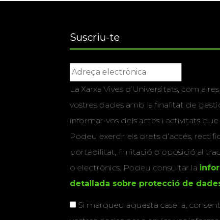
Suscriu-te
La Xarxa Vives d’Universitats, com a res
vostres dades amb la finalitat de gestio
informar-vos dels actes i activitats que
Podeu exercir els drets d’accés, rectifi
portabilitat, limitació o oposició al tr
o electrònics. Podeu consultar la
info
detallada sobre protecció de dade
Si marqueu aquesta casella, consenti