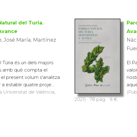
atural del Turia.
Par
 Avance
Ava
, José María; Martínez
Nách
Fuen
l Túria és un dels majors
El P
als amb què compta el
valo
n el present volum s'analitza
nost
a establir quatre proje...
aque
a Universitat de València,
(Pub
2021) · 78 pàg. · 9 €