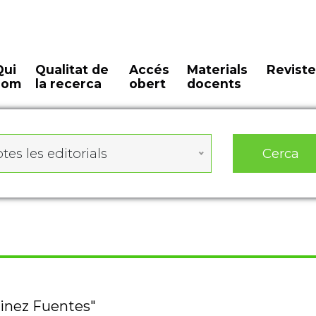
Qui
Qualitat de
Accés
Materials
Reviste
som
la recerca
obert
docents
Cerca
tes les editorials
tinez Fuentes"