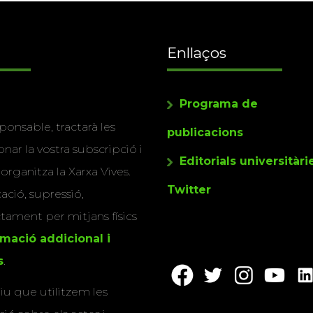
Enllaços
Programa de
ponsable, tractarà les
publicacions
nar la vostra subscripció i
Editorials universitàri
 organitza la Xarxa Vives.
Twitter
cació, supressió,
actament per mitjans físics
rmació addicional i
s
.
u que utilitzem les