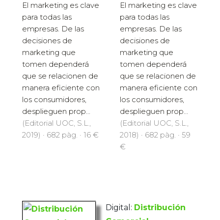
El marketing es clave
El marketing es clave
para todas las
para todas las
empresas. De las
empresas. De las
decisiones de
decisiones de
marketing que
marketing que
tomen dependerá
tomen dependerá
que se relacionen de
que se relacionen de
manera eficiente con
manera eficiente con
los consumidores,
los consumidores,
desplieguen prop...
desplieguen prop...
(Editorial UOC, S.L.,
(Editorial UOC, S.L.,
2019) · 682 pàg. · 16 €
2018) · 682 pàg. · 59
€
Digital:
Distribución