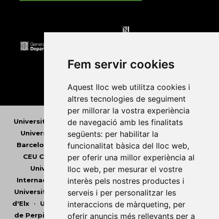
Fem servir cookies
Aquest lloc web utilitza cookies i
altres tecnologies de seguiment
per millorar la vostra experiència
de navegació amb les finalitats
Universitat Abat Oliba CEU
•
Universitat d'Alacant
•
següents:
per habilitar la
Universitat d'Andorra
•
Universitat Autònoma de
funcionalitat bàsica del lloc web
,
Barcelona
•
Universitat de Barcelona
•
Universitat
per oferir una millor experiència al
CEU Cardenal Herrera
•
Universitat de Girona
•
lloc web
,
per mesurar el vostre
Universitat de les Illes Balears
•
Universitat
interès pels nostres productes i
Internacional de Catalunya
•
Universitat Jaume I
•
serveis i per personalitzar les
Universitat de Lleida
•
Universitat Miguel Hernández
interaccions de màrqueting
,
per
d'Elx
•
Universitat Oberta de Catalunya
•
Universitat
oferir anuncis més rellevants per a
de Perpinyà Via Domitia
•
Universitat Politècnica de