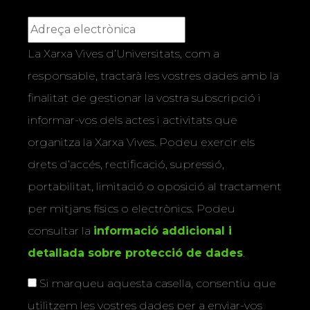
La Xarxa Vives d’Universitats, com a
responsable, tractarà les vostres dades amb la
finalitat de gestionar la vostra subscripció i
informar-vos dels actes i activitats que
organitza la Xarxa Vives. Podeu exercir els
drets d’accés, rectificació, supressió,
portabilitat, limitació o oposició al tractament
per mitjans físics o electrònics. Podeu
consultar la
informació addicional i
detallada sobre protecció de dades
.
Si marqueu aquesta casella, consentiu que
utilitzem les vostres dades per a enviar-vos