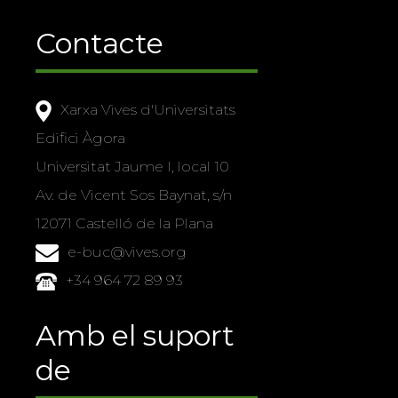
Contacte
Xarxa Vives d'Universitats
Edifici Àgora
Universitat Jaume I, local 10
Av. de Vicent Sos Baynat, s/n
12071 Castelló de la Plana
e-buc@vives.org
+34 964 72 89 93
Amb el suport
de