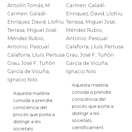
Antolín Tomás, M.
Carmen; Galadí-
Carmen; Galadí-
Enríquez, David; Llofriu
Enríquez, David; Llofriu
Terrasa, Miguel José;
Terrasa, Miguel José;
Méndez Rubio,
Méndez Rubio,
Antonio; Pascual
Antonio; Pascual
Calaforra, Lluís; Pertusa
Calaforra, Lluís; Pertusa
Grau, José F.; Tuñón
Grau, José F.; Tuñón
García de Vicuña,
García de Vicuña,
Ignacio Nilo
Ignacio Nilo
Aquesta matèria
convida a prendre
Aquesta matèria
consciència del
convida a prendre
procés que porta a
consciència del
distingir a les
procés que porta a
societats
distingir a les
científicament
societats