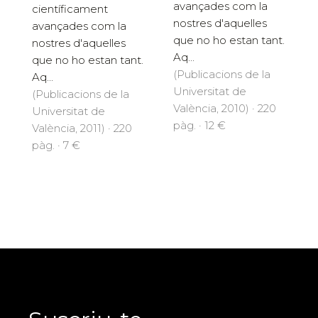
avançades com la
científicament
nostres d'aquelles
avançades com la
que no ho estan tant.
nostres d'aquelles
Aq...
que no ho estan tant.
(Publicacions de la
Aq...
Universitat de
(Publicacions de la
València, 2010) · 220
Universitat de
pàg. · 12 €
València, 2011) · 220
pàg. · 7 €