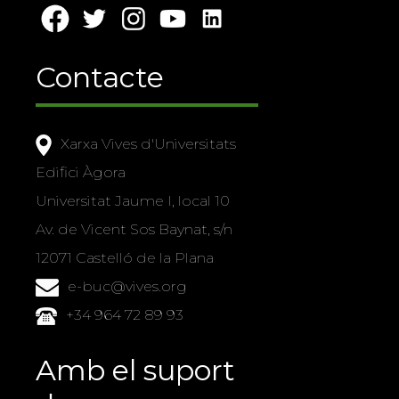
Contacte
Xarxa Vives d'Universitats
Edifici Àgora
Universitat Jaume I, local 10
Av. de Vicent Sos Baynat, s/n
12071 Castelló de la Plana
e-buc@vives.org
+34 964 72 89 93
Amb el suport