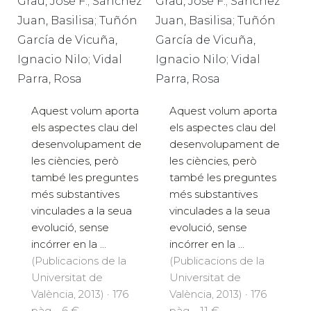
Grau, José F.; Sánchez
Grau, José F.; Sánchez
Juan, Basilisa; Tuñón
Juan, Basilisa; Tuñón
García de Vicuña,
García de Vicuña,
Ignacio Nilo; Vidal
Ignacio Nilo; Vidal
Parra, Rosa
Parra, Rosa
Aquest volum aporta
Aquest volum aporta
els aspectes clau del
els aspectes clau del
desenvolupament de
desenvolupament de
les ciències, però
les ciències, però
també les preguntes
també les preguntes
més substantives
més substantives
vinculades a la seua
vinculades a la seua
evolució, sense
evolució, sense
incórrer en la ...
incórrer en la ...
(Publicacions de la
(Publicacions de la
Universitat de
Universitat de
València, 2013) · 176
València, 2013) · 176
pàg. · 6 €
pàg. · 11 €