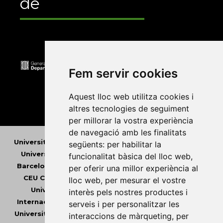
de
Fem servir cookies
Aquest lloc web utilitza cookies i
altres tecnologies de seguiment
per millorar la vostra experiència
de navegació amb les finalitats
Universitat Abat Oliba CEU
•
Universitat d'Alacant
•
següents:
per habilitar la
Universitat d'Andorra
•
Universitat Autònoma de
funcionalitat bàsica del lloc web
,
Barcelona
•
Universitat de Barcelona
•
Universitat
per oferir una millor experiència al
CEU Cardenal Herrera
•
Universitat de Girona
•
lloc web
,
per mesurar el vostre
Universitat de les Illes Balears
•
Universitat
interès pels nostres productes i
Internacional de Catalunya
•
Universitat Jaume I
•
serveis i per personalitzar les
Universitat de Lleida
•
Universitat Miguel Hernández
interaccions de màrqueting
,
per