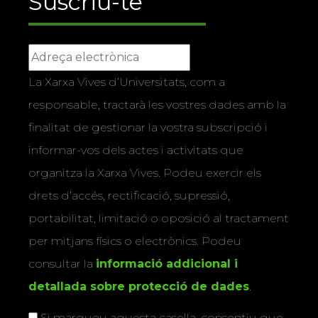
Suscriu-te
La Xarxa Vives d’Universitats, com a
responsable, tractarà les vostres dades amb la
finalitat de gestionar la vostra subscripció i
informar-vos dels actes i activitats que
organitza la Xarxa Vives. Podeu exercir els
drets d’accés, rectificació, supressió,
portabilitat, limitació o oposició al tractament
per mitjans físics o electrònics. Podeu
consultar la
informació addicional i
detallada sobre protecció de dades
.
Si marqueu aquesta casella, consentiu que