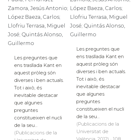
Zamora, Jesús Antonio;
López Baeza, Carlos;
López Baeza, Carlos;
Llofriu Terrasa, Miguel
Llofriu Terrasa, Miguel
José; Quintás Alonso,
José; Quintás Alonso,
Guillermo
Guillermo
Les preguntes que
ens trasllada Kant en
Les preguntes que
aquest pròleg són
ens trasllada Kant en
diverses i ben actuals.
aquest pròleg són
Tot i això, és
diverses i ben actuals.
inevitable destacar
Tot i això, és
que algunes
inevitable destacar
preguntes
que algunes
constitueixen el nucli
preguntes
de la seu...
constitueixen el nucli
(Publicacions de la
de la seu...
Universitat de
(Publicacions de la
València, 2012) · 108