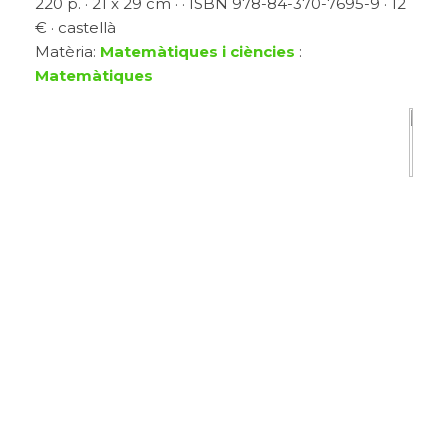
220 p. · 21 x 29 cm · · ISBN 978-84-370-7695-9 · 12
€ · castellà
Matèria:
Matemàtiques i ciències
:
Matemàtiques