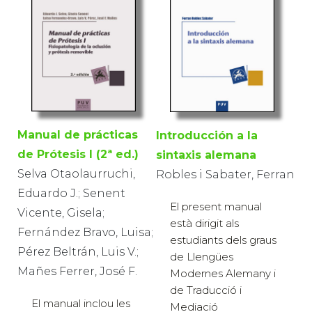
Manual de prácticas
Introducción a la
de Prótesis I (2ª ed.)
sintaxis alemana
Selva Otaolaurruchi,
Robles i Sabater, Ferran
Eduardo J.; Senent
El present manual
Vicente, Gisela;
està dirigit als
Fernández Bravo, Luisa;
estudiants dels graus
Pérez Beltrán, Luis V.;
de Llengües
Mañes Ferrer, José F.
Modernes Alemany i
de Traducció i
El manual inclou les
Mediació