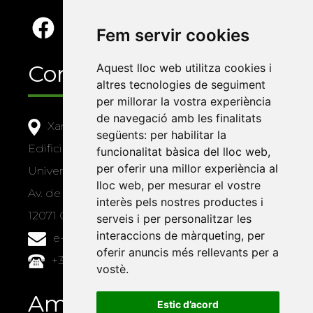
Fem servir cookies
Contacte
Aquest lloc web utilitza cookies i
altres tecnologies de seguiment
per millorar la vostra experiència
de navegació amb les finalitats
Xarxa Vives d'Universitats
següents:
per habilitar la
Edifici Àgora
funcionalitat bàsica del lloc web
,
per oferir una millor experiència al
Universitat Jaume I, local 10
lloc web
,
per mesurar el vostre
Av. de Vicent Sos Baynat, s/n
interès pels nostres productes i
12071 Castelló de la Plana
serveis i per personalitzar les
interaccions de màrqueting
,
per
e-buc@vives.org
oferir anuncis més rellevants per a
+34 964 72 89 93
vostè
.
Amb el suport
Estic d’acord