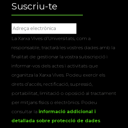
Suscriu-te
La Xarxa Vives d’Universitats, com a
responsable, tractarà les vostres dades amb la
finalitat de gestionar la vostra subscripció i
informar-vos dels actes i activitats que
organitza la Xarxa Vives. Podeu exercir els
drets d’accés, rectificació, supressió,
portabilitat, limitació o oposició al tractament
per mitjans físics o electrònics. Podeu
consultar la
informació addicional i
detallada sobre protecció de dades
.