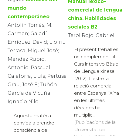
Manual léxico-
mundo
comercial de lengua
contemporáneo
china. Habilidades
Antolín Tomás, M.
sociales B2
Carmen; Galadí-
Terol Rojo, Gabriel
Enríquez, David; Llofriu
El present treball és
Terrasa, Miguel José;
un complement al
Méndez Rubio,
Curs lntensivo Bàsic
Antonio; Pascual
de Llengua xinesa
Calaforra, Lluís; Pertusa
(2012). L'estreta
Grau, José F.; Tuñón
relació comercial
entre Espanya i Xina
García de Vicuña,
en les últimes
Ignacio Nilo
dècades ha
multiplic...
Aquesta matèria
(Publicacions de la
convida a prendre
Universitat de
consciència del