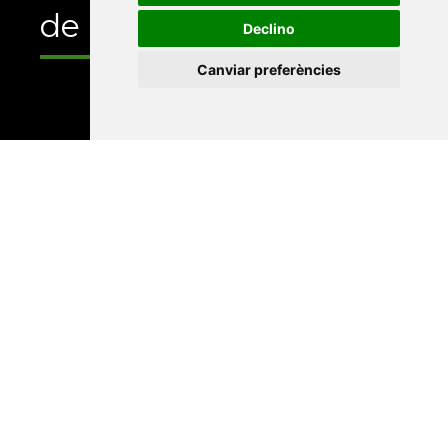
de
Declino
Canviar preferències
Universitat Abat Oliba CEU
•
Universitat d'Alacant
•
Universitat d'Andorra
•
Universitat Autònoma de
Barcelona
•
Universitat de Barcelona
•
Universitat
CEU Cardenal Herrera
•
Universitat de Girona
•
Universitat de les Illes Balears
•
Universitat
Internacional de Catalunya
•
Universitat Jaume I
•