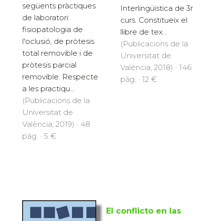
següents pràctiques
Interlingüïstica de 3r
de laboratori:
curs. Constitueix el
fisiopatologia de
llibre de tex...
l'oclusió, de pròtesis
(Publicacions de la
total removible i de
Universitat de
pròtesis parcial
València, 2018) · 146
removible. Respecte
pàg. · 12 €
a les practiqu...
(Publicacions de la
Universitat de
València, 2019) · 48
pàg. · 5 €
El conflicto en las