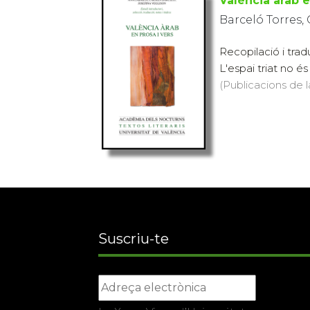
València àrab e
Barceló Torres,
Recopilació i trad
L'espai triat no és
(Publicacions de l
Suscriu-te