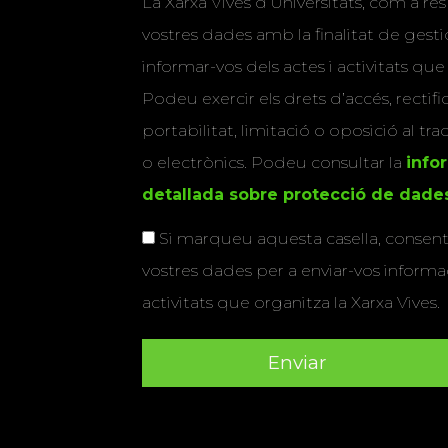
La Xarxa Vives d’Universitats, com a res
vostres dades amb la finalitat de gestio
informar-vos dels actes i activitats que
Podeu exercir els drets d’accés, rectifi
portabilitat, limitació o oposició al tr
o electrònics. Podeu consultar la
info
detallada sobre protecció de dade
Si marqueu aquesta casella, consenti
vostres dades per a enviar-vos informac
activitats que organitza la Xarxa Vives.