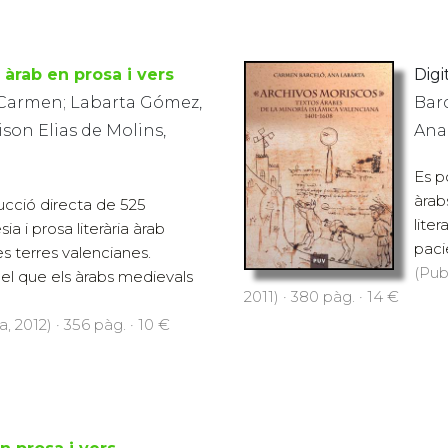
 àrab en prosa i vers
Digit
, Carmen; Labarta Gómez,
Bar
ison Elias de Molins,
Ana
Es p
àrab
ducció directa de 525
liter
a i prosa literària àrab
pacie
s terres valencianes.
(Pub
s el que els àrabs medievals
2011) · 380 pàg. · 14 €
, 2012) · 356 pàg. · 10 €