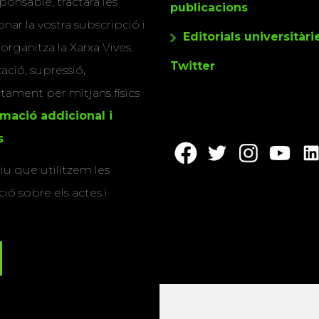
ponsable, tractarà les
publicacions
nar la vostra subscripció i
Editorials universitàri
 organitza la Xarxa Vives.
Twitter
cació, supressió,
actament per mitjans físics
rmació addicional i
s
.
u que utilitzem les
ió sobre els actes i