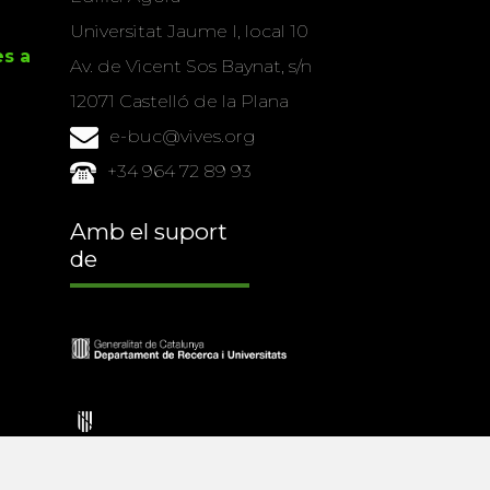
Universitat Jaume I, local 10
es a
Av. de Vicent Sos Baynat, s/n
12071 Castelló de la Plana
e-buc@vives.org
+34 964 72 89 93
Amb el suport
de