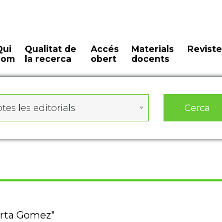
Qui
Qualitat de
Accés
Materials
Reviste
som
la recerca
obert
docents
Cerca
tes les editorials
barta Gomez"