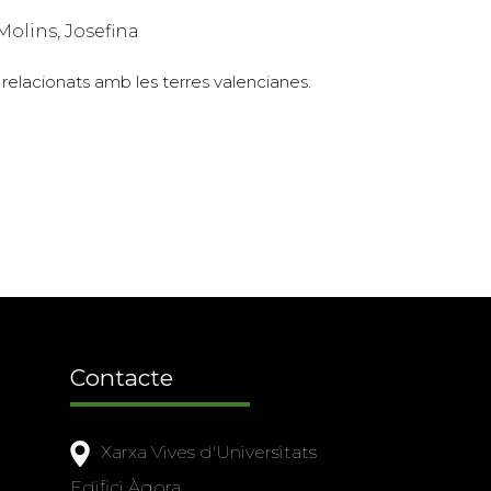
Molins, Josefina
 relacionats amb les terres valencianes.
Contacte
Xarxa Vives d'Universitats
Edifici Àgora