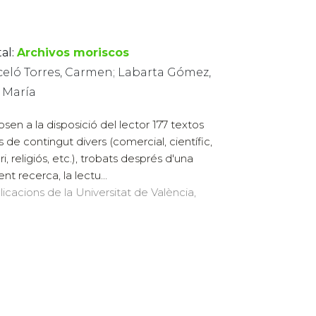
al:
Archivos moriscos
celó Torres, Carmen; Labarta Gómez,
 María
osen a la disposició del lector 177 textos
s de contingut divers (comercial, científic,
ari, religiós, etc.), trobats després d'una
nt recerca, la lectu...
licacions de la Universitat de València,