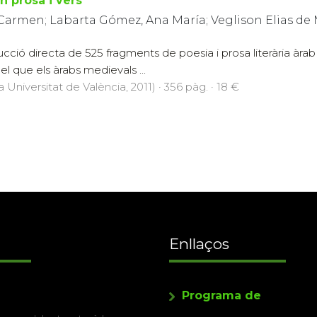
n prosa i vers
 Carmen; Labarta Gómez, Ana María; Veglison Elias de 
ucció directa de 525 fragments de poesia i prosa literària àrab
 el que els àrabs medievals ...
a Universitat de València, 2011) · 356 pàg. · 18 €
Enllaços
Programa de