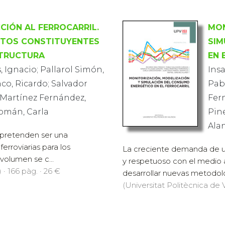
CIÓN AL FERROCARRIL.
MON
ENTOS CONSTITUYENTES
SIM
STRUCTURA
EN 
, Ignacio; Pallarol Simón,
Insa
nco, Ricardo; Salvador
Pabl
 Martínez Fernández,
Fer
Román, Carla
Pin
Alan
 pretenden ser una
erroviarias para los
La creciente demanda de u
volumen se c...
y respetuoso con el medio 
 · 166 pàg. · 26 €
desarrollar nuevas metodolog
(Universitat Politècnica de V