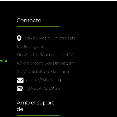
Contacte
Xarxa Vives d'Universitats
Edifici Àgora
Universitat Jaume I, local 10
es a
Av. de Vicent Sos Baynat, s/n
12071 Castelló de la Plana
e-buc@vives.org
+34 964 72 89 93
Amb el suport
de