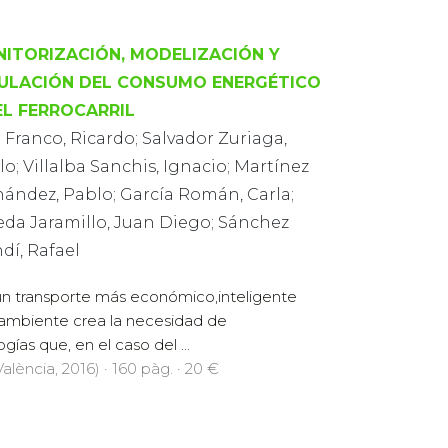
ITORIZACIÓN, MODELIZACIÓN Y
ULACIÓN DEL CONSUMO ENERGÉTICO
EL FERROCARRIL
 Franco, Ricardo; Salvador Zuriaga,
o; Villalba Sanchis, Ignacio; Martínez
nández, Pablo; García Román, Carla;
eda Jaramillo, Juan Diego; Sánchez
dí, Rafael
n transporte más económico,inteligente
ambiente crea la necesidad de
ías que, en el caso del ...
alència, 2016) · 160 pàg. · 20 €