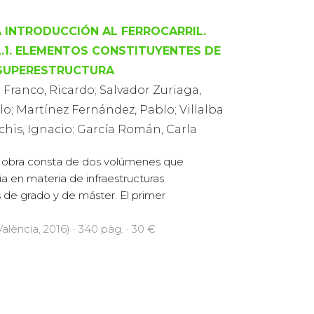
 INTRODUCCIÓN AL FERROCARRIL.
.1. ELEMENTOS CONSTITUYENTES DE
SUPERESTRUCTURA
 Franco, Ricardo; Salvador Zuriaga,
o; Martínez Fernández, Pablo; Villalba
chis, Ignacio; García Román, Carla
 obra consta de dos volúmenes que
a en materia de infraestructuras
os de grado y de máster. El primer
alència, 2016) · 340 pàg. · 30 €