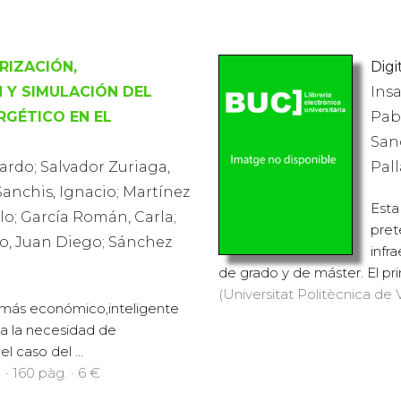
RIZACIÓN,
Digit
 Y SIMULACIÓN DEL
Insa
GÉTICO EN EL
Pabl
Sanc
cardo; Salvador Zuriaga,
Pal
Sanchis, Ignacio; Martínez
Esta
o; García Román, Carla;
pret
o, Juan Diego; Sánchez
infr
de grado y de máster. El pri
(Universitat Politècnica de V
 más económico,inteligente
a la necesidad de
 caso del ...
 · 160 pàg. · 6 €