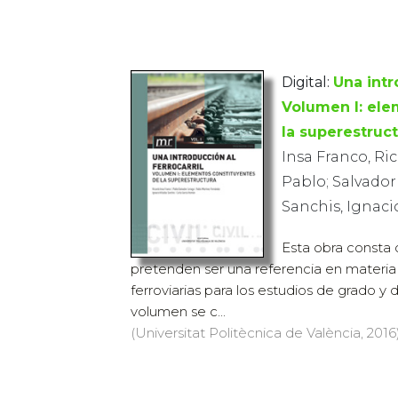
Digital:
Una intr
Volumen I: ele
la superestruc
Insa Franco, Ri
Pablo; Salvador 
Sanchis, Ignaci
Esta obra consta
pretenden ser una referencia en materia 
ferroviarias para los estudios de grado y 
volumen se c...
(Universitat Politècnica de València, 2016)