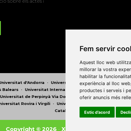
ió sobre els actes i
Fem servir coo
Aquest lloc web utilitz
millorar la vostra expe
habilitar la funcionalit
Universitat d'Andorra
•
Universitat Autònoma de Barcelona
experiència al lloc web
es Balears
•
Universitat Internacional de Catalunya
•
Univers
productes i serveis i p
Universitat de Perpinyà Via Domitia
•
Universitat Politècni
oferir anuncis més rell
niversitat Rovira i Virgili
•
Universitat de Sàsser
•
Universita
Catalunya
Estic d’acord
Decl
Copyright © 2026
-
Xarxa Vives d'Universit