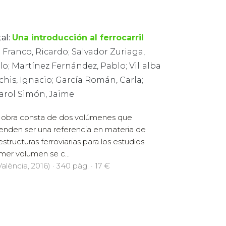
al:
Una introducción al ferrocarril
 Franco, Ricardo; Salvador Zuriaga,
o; Martínez Fernández, Pablo; Villalba
his, Ignacio; García Román, Carla;
larol Simón, Jaime
 obra consta de dos volúmenes que
enden ser una referencia en materia de
aestructuras ferroviarias para los estudios
mer volumen se c...
alència, 2016) · 340 pàg. · 17 €