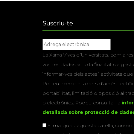
Suscriu-te
La Xarxa Vives d’Universitats, com a res
vostres dades amb la finalitat de gestio
informar-vos dels actes i activitats que
Podeu exercir els drets d’accés, rectifi
portabilitat, limitació o oposició al tr
o electrònics. Podeu consultar la
info
detallada sobre protecció de dade
Si marqueu aquesta casella, consenti