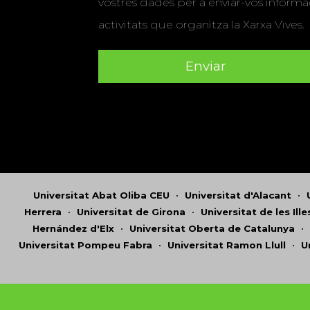
vostres dades per a enviar-vos informac
activitats que organitza la Xarxa Vives.
Universitat Abat Oliba CEU
•
Universitat d'Alacant
•
Herrera
•
Universitat de Girona
•
Universitat de les Ill
Hernández d'Elx
•
Universitat Oberta de Catalunya
•
Universitat Pompeu Fabra
•
Universitat Ramon Llull
•
U