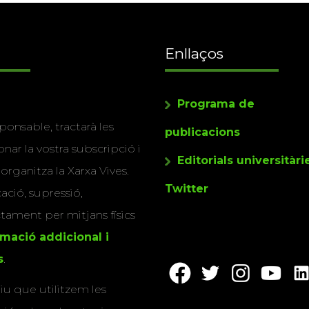
Enllaços
Programa de
ponsable, tractarà les
publicacions
nar la vostra subscripció i
Editorials universitàri
 organitza la Xarxa Vives.
Twitter
cació, supressió,
actament per mitjans físics
rmació addicional i
s
.
u que utilitzem les