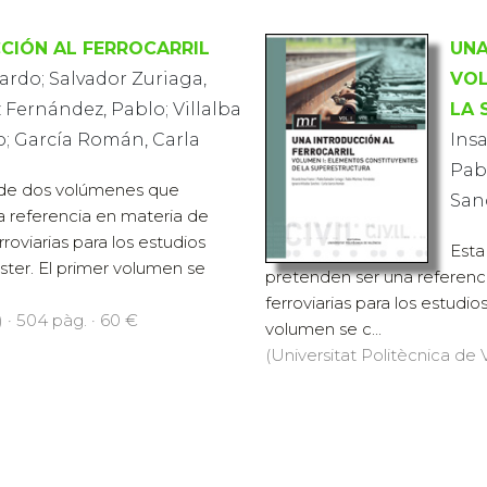
CIÓN AL FERROCARRIL
UNA
cardo; Salvador Zuriaga,
VOL
 Fernández, Pablo; Villalba
LA 
o; García Román, Carla
Insa
Pabl
 de dos volúmenes que
San
 referencia en materia de
rroviarias para los estudios
Esta
ter. El primer volumen se
pretenden ser una referenci
ferroviarias para los estudi
) · 504 pàg. · 60 €
volumen se c...
(Universitat Politècnica de V