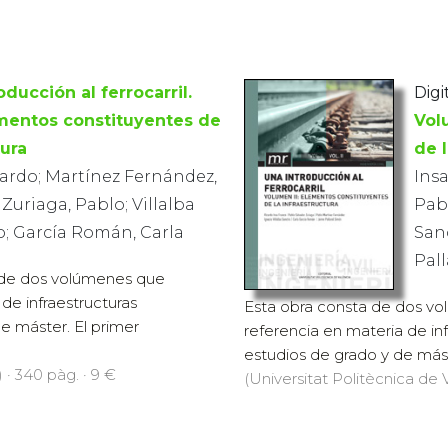
oducción al ferrocarril.
Digit
mentos constituyentes de
Vol
tura
de l
cardo; Martínez Fernández,
Insa
Zuriaga, Pablo; Villalba
Pabl
o; García Román, Carla
Sanc
Pal
 de dos volúmenes que
de infraestructuras
Esta obra consta de dos v
de máster. El primer
referencia en materia de infr
estudios de grado y de mást
 · 340 pàg. · 9 €
(Universitat Politècnica de V