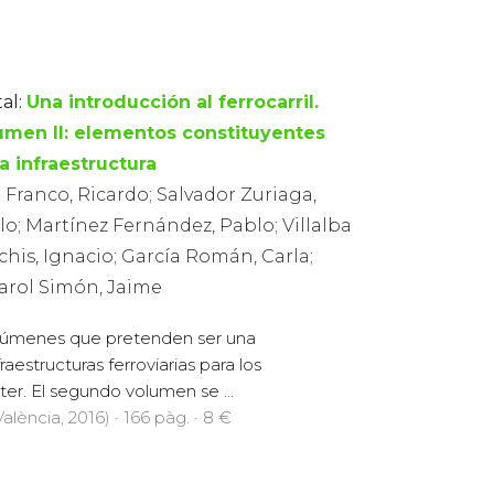
al:
Una introducción al ferrocarril.
umen II: elementos constituyentes
a infraestructura
 Franco, Ricardo; Salvador Zuriaga,
o; Martínez Fernández, Pablo; Villalba
his, Ignacio; García Román, Carla;
larol Simón, Jaime
olúmenes que pretenden ser una
aestructuras ferroviarias para los
er. El segundo volumen se ...
alència, 2016) · 166 pàg. · 8 €