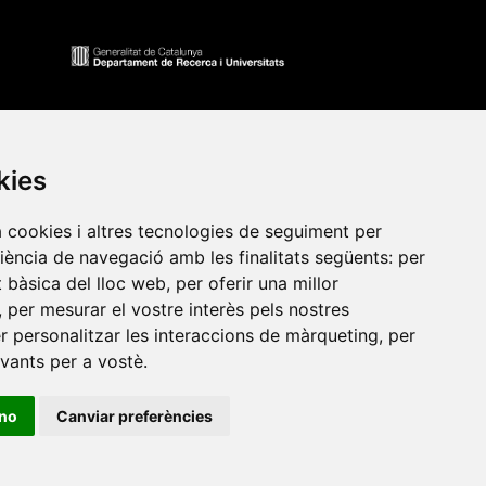
kies
a cookies i altres tecnologies de seguiment per
riència de navegació amb les finalitats següents:
per
at bàsica del lloc web
,
per oferir una millor
•
Universitat de Barcelona
•
Universitat CEU Cardenal
,
per mesurar el vostre interès pels nostres
itat Jaume I
•
Universitat de Lleida
•
Universitat Miguel
er personalitzar les interaccions de màrqueting
,
per
ca de Catalunya
•
Universitat Politècnica de València
•
evants per a vostè
.
t de València
•
Universitat de Vic - Universitat Central de
ino
Canviar preferències
ats