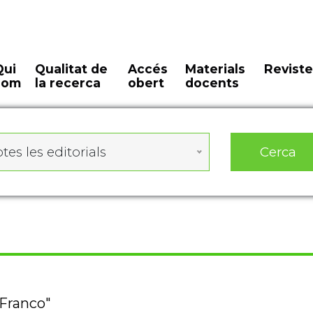
Qui
Qualitat de
Accés
Materials
Reviste
som
la recerca
obert
docents
Cerca
tes les editorials
 Franco"