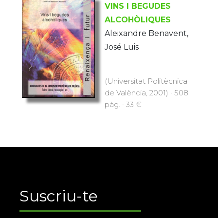
VINS I BEGUDES
ALCOHÒLIQUES
Aleixandre Benavent,
José Luis
(Universitat Politècnica
de València, 2001) · 508
pàg. · 33 €
Suscriu-te