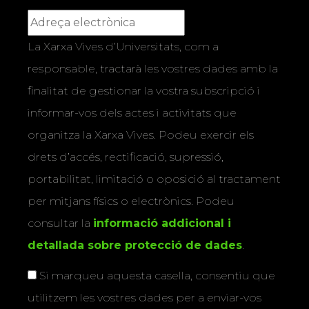
La Xarxa Vives d’Universitats, com a
responsable, tractarà les vostres dades amb la
finalitat de gestionar la vostra subscripció i
informar-vos dels actes i activitats que
organitza la Xarxa Vives. Podeu exercir els
drets d’accés, rectificació, supressió,
portabilitat, limitació o oposició al tractament
per mitjans físics o electrònics. Podeu
consultar la
informació addicional i
detallada sobre protecció de dades
.
Si marqueu aquesta casella, consentiu que
utilitzem les vostres dades per a enviar-vos