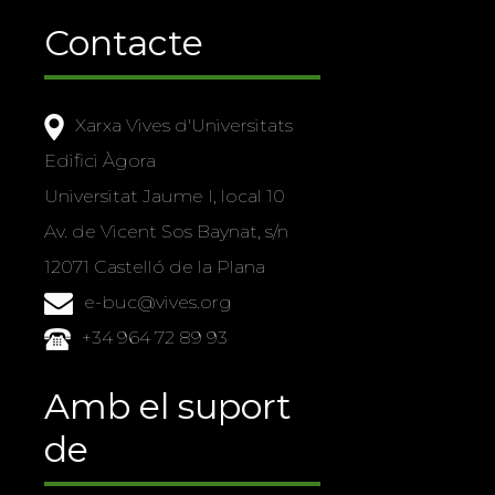
Contacte
Xarxa Vives d'Universitats
Edifici Àgora
Universitat Jaume I, local 10
Av. de Vicent Sos Baynat, s/n
12071 Castelló de la Plana
e-buc@vives.org
+34 964 72 89 93
Amb el suport
de