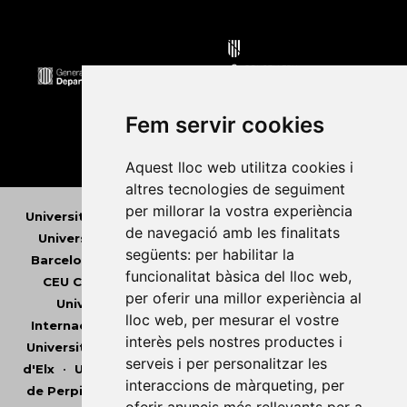
Fem servir cookies
Aquest lloc web utilitza cookies i
altres tecnologies de seguiment
per millorar la vostra experiència
Universitat Abat Oliba CEU
•
Universitat d'Alacant
•
de navegació amb les finalitats
Universitat d'Andorra
•
Universitat Autònoma de
següents:
per habilitar la
Barcelona
•
Universitat de Barcelona
•
Universitat
funcionalitat bàsica del lloc web
,
CEU Cardenal Herrera
•
Universitat de Girona
•
per oferir una millor experiència al
Universitat de les Illes Balears
•
Universitat
lloc web
,
per mesurar el vostre
Internacional de Catalunya
•
Universitat Jaume I
•
interès pels nostres productes i
Universitat de Lleida
•
Universitat Miguel Hernández
serveis i per personalitzar les
d'Elx
•
Universitat Oberta de Catalunya
•
Universitat
interaccions de màrqueting
,
per
de Perpinyà Via Domitia
•
Universitat Politècnica de