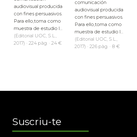
comunicación
audiovisual producida
audiovisual producida
con fines persuasivos.
con fines persuasivos.
Para ello,toma como
Para ello,toma como
muestra de estudio l...
muestra de estudio l...
(Editorial UOC, S.L.,
(Editorial UOC, S.L.,
2017) · 224 pàg. · 24 €
2017) · 226 pàg. · 8 €
Suscriu-te