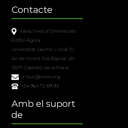
Contacte
Xarxa Vives d'Universitats
Edifici Àgora
Universitat Jaume I, local 10
Av. de Vicent Sos Baynat, s/n
12071 Castelló de la Plana
e-buc@vives.org
+34 964 72 89 93
Amb el suport
de