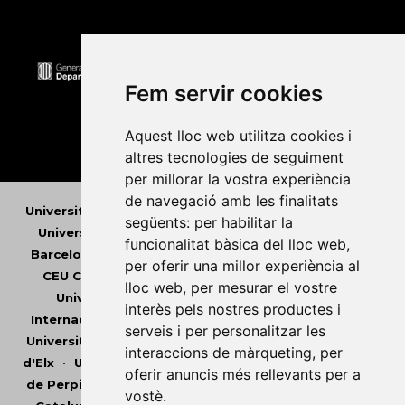
Fem servir cookies
Aquest lloc web utilitza cookies i
altres tecnologies de seguiment
per millorar la vostra experiència
de navegació amb les finalitats
Universitat Abat Oliba CEU
•
Universitat d'Alacant
•
següents:
per habilitar la
Universitat d'Andorra
•
Universitat Autònoma de
funcionalitat bàsica del lloc web
,
Barcelona
•
Universitat de Barcelona
•
Universitat
per oferir una millor experiència al
CEU Cardenal Herrera
•
Universitat de Girona
•
lloc web
,
per mesurar el vostre
Universitat de les Illes Balears
•
Universitat
interès pels nostres productes i
Internacional de Catalunya
•
Universitat Jaume I
•
serveis i per personalitzar les
Universitat de Lleida
•
Universitat Miguel Hernández
interaccions de màrqueting
,
per
d'Elx
•
Universitat Oberta de Catalunya
•
Universitat
oferir anuncis més rellevants per a
de Perpinyà Via Domitia
•
Universitat Politècnica de
vostè
.