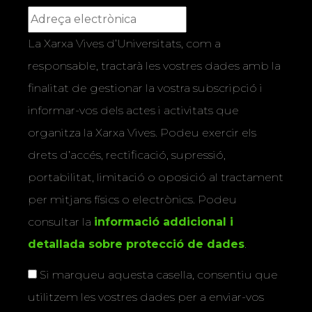
La Xarxa Vives d’Universitats, com a
responsable, tractarà les vostres dades amb la
finalitat de gestionar la vostra subscripció i
informar-vos dels actes i activitats que
organitza la Xarxa Vives. Podeu exercir els
drets d’accés, rectificació, supressió,
portabilitat, limitació o oposició al tractament
per mitjans físics o electrònics. Podeu
consultar la
informació addicional i
detallada sobre protecció de dades
.
Si marqueu aquesta casella, consentiu que
utilitzem les vostres dades per a enviar-vos