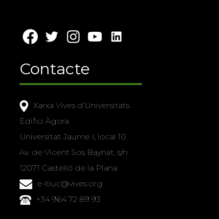
Contacte
Xarxa Vives d'Universitats
Edifici Àgora
Universitat Jaume I, local 10
Av. de Vicent Sos Baynat, s/n
12071 Castelló de la Plana
e-buc@vives.org
+34 964 72 89 93