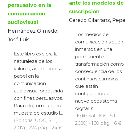
ante los modelos de
persuasivo en la
suscripción
comunicación
Cerezo Gilarranz, Pepe
audiovisual
Hernández Olmedo,
Los medios de
José Luis
comunicación siguen
inmersos en una
Este libro explora la
permanente
naturaleza de los
transformación como
valores, analizando su
consecuencia de los
papel en la
continuos cambios
comunicación
que están
audiovisual producida
configurando el
con fines persuasivos.
nuevo ecosistema
Para ello,toma como
digital, s...
muestra de estudio l...
(Editorial UOC, S.L.,
(Editorial UOC, S.L.,
2020) · 160 pàg. · 6 €
2017) · 224 pàg. · 24 €