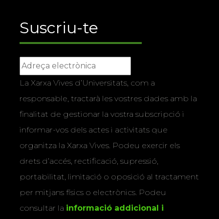
Suscriu-te
La Xarxa Vives d’Universitats, com a
responsable, tractarà les vostres dades amb la
finalitat de gestionar la vostra subscripció i
informar-vos dels actes i activitats que
organitza la Xarxa Vives. Podeu exercir els
drets d’accés, rectificació, supressió,
portabilitat, limitació o oposició al tractament
per mitjans físics o electrònics. Podeu
consultar la
informació addicional i