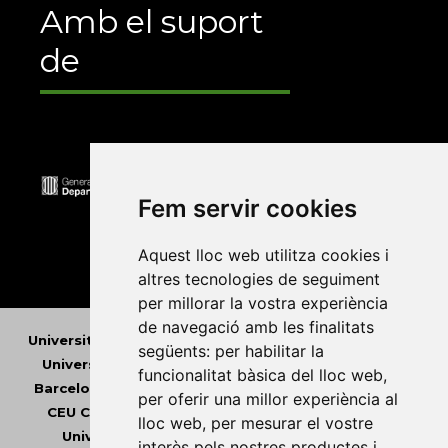
Amb el suport
de
Fem servir cookies
Aquest lloc web utilitza cookies i
altres tecnologies de seguiment
per millorar la vostra experiència
de navegació amb les finalitats
Universitat Abat Oliba CEU
•
Universitat d'Alacant
•
següents:
per habilitar la
Universitat d'Andorra
•
Universitat Autònoma de
funcionalitat bàsica del lloc web
,
Barcelona
•
Universitat de Barcelona
•
Universitat
per oferir una millor experiència al
CEU Cardenal Herrera
•
Universitat de Girona
•
lloc web
,
per mesurar el vostre
Universitat de les Illes Balears
•
Universitat
interès pels nostres productes i