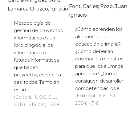
García Mínguez, Jordi;
Font, Carles; Pozo, Juan
Lamarca Orozco, Ignacio
Ignacio
Metodología de
¿Cómo aprenden los
gestión de proyectos
alumnos en la
informáticos es un
educación primaria?
libro dirigido a los
¿Cómo deberían
informáticos o
enseñar los maestros
futuros informáticos
para que los alumnos
que hacen
aprendan? ¿Cómo
proyectos, es decir a
consiguen desarrollar
casi todos. También
competencias los a...
es un...
(Editorial UOC, S.L.,
(Editorial UOC, S.L.,
2024) · 7 €
2012) · 218 pàg. · 21 €