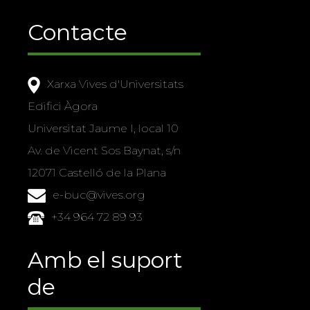
Contacte
Xarxa Vives d'Universitats
Edifici Àgora
Universitat Jaume I, local 10
Av. de Vicent Sos Baynat, s/n
12071 Castelló de la Plana
e-buc@vives.org
+34 964 72 89 93
Amb el suport
de