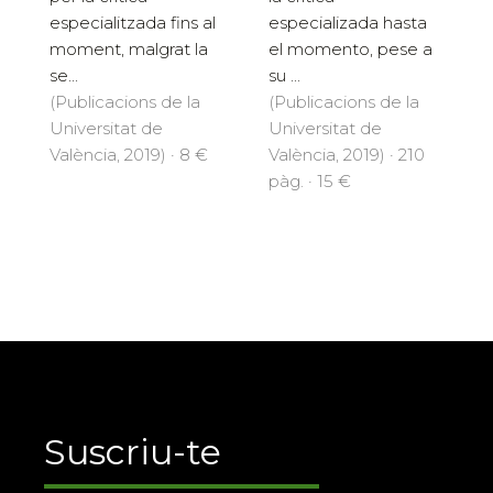
especialitzada fins al
especializada hasta
moment, malgrat la
el momento, pese a
se...
su ...
(Publicacions de la
(Publicacions de la
Universitat de
Universitat de
València, 2019) · 8 €
València, 2019) · 210
pàg. · 15 €
Suscriu-te