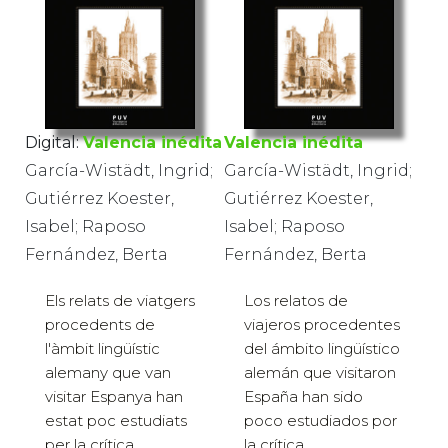
Digital:
Valencia inédita
Valencia inédita
García-Wistädt, Ingrid;
García-Wistädt, Ingrid;
Gutiérrez Koester,
Gutiérrez Koester,
Isabel; Raposo
Isabel; Raposo
Fernández, Berta
Fernández, Berta
Els relats de viatgers
Los relatos de
procedents de
viajeros procedentes
l'àmbit lingüístic
del ámbito lingüístico
alemany que van
alemán que visitaron
visitar Espanya han
España han sido
estat poc estudiats
poco estudiados por
per la crítica
la crítica