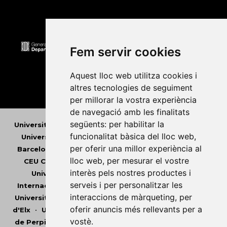
Fem servir cookies
Aquest lloc web utilitza cookies i
altres tecnologies de seguiment
per millorar la vostra experiència
de navegació amb les finalitats
següents:
per habilitar la
Universitat Abat Oliba CEU
•
Universitat d'Alacant
•
funcionalitat bàsica del lloc web
,
Universitat d'Andorra
•
Universitat Autònoma de
per oferir una millor experiència al
Barcelona
•
Universitat de Barcelona
•
Universitat
lloc web
,
per mesurar el vostre
CEU Cardenal Herrera
•
Universitat de Girona
•
interès pels nostres productes i
Universitat de les Illes Balears
•
Universitat
serveis i per personalitzar les
Internacional de Catalunya
•
Universitat Jaume I
•
interaccions de màrqueting
,
per
Universitat de Lleida
•
Universitat Miguel Hernández
oferir anuncis més rellevants per a
d'Elx
•
Universitat Oberta de Catalunya
•
Universitat
vostè
.
de Perpinyà Via Domitia
•
Universitat Politècnica de