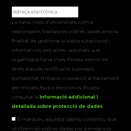
La Xarxa Vives d’Universitats, com a
responsable, tractarà les vostres dades amb la
finalitat de gestionar la vostra subscripció i
informar-vos dels actes i activitats que
organitza la Xarxa Vives. Podeu exercir els
drets d’accés, rectificació, supressió,
portabilitat, limitació o oposició al tractament
per mitjans físics o electrònics. Podeu
consultar la
informació addicional i
detallada sobre protecció de dades
.
Si marqueu aquesta casella, consentiu que
utilitzem les vostres dades per a enviar-vos