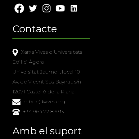
Contacte
Xarxa Vives d'Universitats
Edifici Àgora
Universitat Jaume I, local 10
Av. de Vicent Sos Baynat, s/n
12071 Castelló de la Plana
e-buc@vives.org
+34 964 72 89 93
Amb el suport