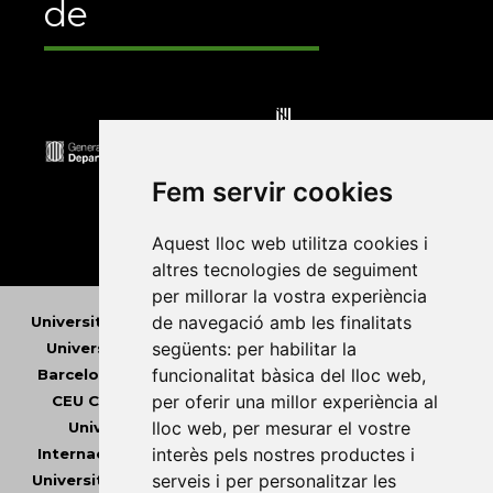
de
Fem servir cookies
Aquest lloc web utilitza cookies i
altres tecnologies de seguiment
per millorar la vostra experiència
de navegació amb les finalitats
Universitat Abat Oliba CEU
•
Universitat d'Alacant
•
següents:
per habilitar la
Universitat d'Andorra
•
Universitat Autònoma de
funcionalitat bàsica del lloc web
,
Barcelona
•
Universitat de Barcelona
•
Universitat
per oferir una millor experiència al
CEU Cardenal Herrera
•
Universitat de Girona
•
lloc web
,
per mesurar el vostre
Universitat de les Illes Balears
•
Universitat
interès pels nostres productes i
Internacional de Catalunya
•
Universitat Jaume I
•
serveis i per personalitzar les
Universitat de Lleida
•
Universitat Miguel Hernández