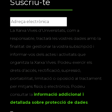
Suscriu-te
La Xarxa Vives d’Universitats, com a
responsable, tractarà les vostres dades amb la
finalitat de gestionar la vostra subscripció i
informar-vos dels actes i activitats que
organitza la Xarxa Vives. Podeu exercir els
drets d’accés, rectificació, supressió,
portabilitat, limitació o oposició al tractament
per mitjans físics o electrònics. Podeu
consultar la
informació addicional i
detallada sobre protecció de dades
.