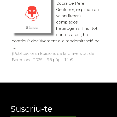
L’obra de Pere
Gimferrer, inspirada en
valors literaris
complexos,
heterogenis i fins i tot
contestataris, ha
contribuït decisivament a la modernització de
l’...
(Publicacions i Edicions de la Universitat de
Barcelona, 2025) · 98 pàg. · 14 €
Suscriu-te