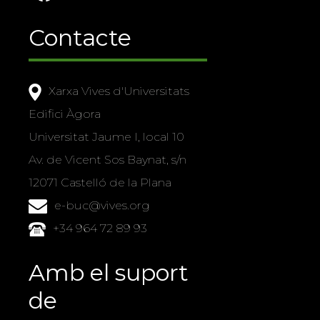
Contacte
Xarxa Vives d'Universitats
Edifici Àgora
Universitat Jaume I, local 10
Av. de Vicent Sos Baynat, s/n
12071 Castelló de la Plana
e-buc@vives.org
+34 964 72 89 93
Amb el suport
de