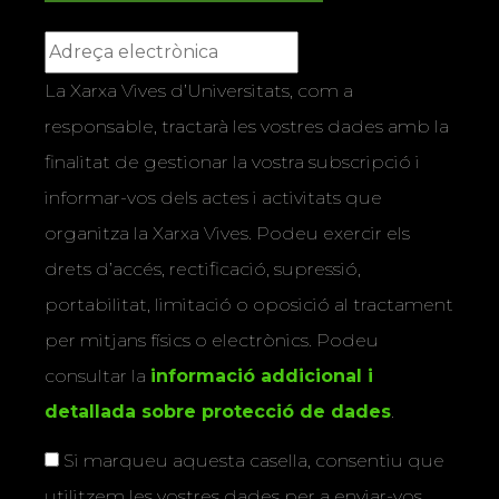
La Xarxa Vives d’Universitats, com a
responsable, tractarà les vostres dades amb la
finalitat de gestionar la vostra subscripció i
informar-vos dels actes i activitats que
organitza la Xarxa Vives. Podeu exercir els
drets d’accés, rectificació, supressió,
portabilitat, limitació o oposició al tractament
per mitjans físics o electrònics. Podeu
consultar la
informació addicional i
detallada sobre protecció de dades
.
Si marqueu aquesta casella, consentiu que
utilitzem les vostres dades per a enviar-vos