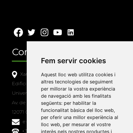
Contacte
Fem servir cookies
Xarxa Vives d'Universitats
Aquest lloc web utilitza cookies i
altres tecnologies de seguiment
Edifici Àgora
per millorar la vostra experiència
Universitat Jaume I, local 10
de navegació amb les finalitats
Av. de Vicent Sos Baynat, s/n
següents:
per habilitar la
funcionalitat bàsica del lloc web
,
12071 Castelló de la Plana
per oferir una millor experiència al
e-buc@vives.org
lloc web
,
per mesurar el vostre
+34 964 72 89 93
interès pels nostres productes i