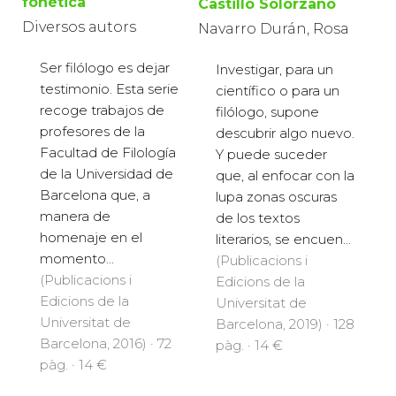
fonética
Castillo Solórzano
Diversos autors
Navarro Durán, Rosa
Ser filólogo es dejar
Investigar, para un
testimonio. Esta serie
científico o para un
recoge trabajos de
filólogo, supone
profesores de la
descubrir algo nuevo.
Facultad de Filología
Y puede suceder
de la Universidad de
que, al enfocar con la
Barcelona que, a
lupa zonas oscuras
manera de
de los textos
homenaje en el
literarios, se encuen...
momento...
(Publicacions i
(Publicacions i
Edicions de la
Edicions de la
Universitat de
Universitat de
Barcelona, 2019) · 128
Barcelona, 2016) · 72
pàg. · 14 €
pàg. · 14 €