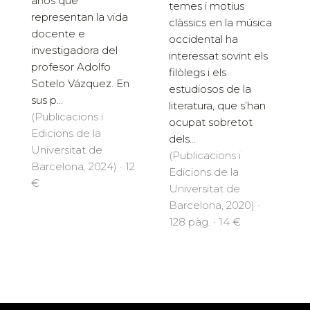
años que
temes i motius
representan la vida
clàssics en la música
docente e
occidental ha
investigadora del
interessat sovint els
profesor Adolfo
filòlegs i els
Sotelo Vázquez. En
estudiosos de la
sus p...
literatura, que s’han
(Publicacions i
ocupat sobretot
Edicions de la
dels...
Universitat de
(Publicacions i
Barcelona, 2024) · 12
Edicions de la
€
Universitat de
Barcelona, 2020) ·
128 pàg. · 14 €