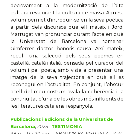
decisivament a la modernització de l’alta
cultura revalorant la cultura de massa. Aquest
volum permet d’introduir-se en la seva poètica
a partir dels discursos que ell mateix i Jordi
Marrugat van pronunciar durant l’acte en què
la Universitat de Barcelona va nomenar
Gimferrer doctor honoris causa. Així mateix,
recull una selecció dels seus poemes en
castellà, català i italià, pensada pel curador del
volum i pel poeta, amb vista a presentar una
imatge de la seva trajectòria en què ell es
reconegui en l’actualitat. En conjunt, L’obscur
ocell del meu costum avala la coherència i la
continuïtat d’una de les obres més influents de
les literatures catalana i espanyola.
Publicacions i Edicions de la Universitat de
Barcelona
, 2025 ·
TESTIMONIA
98 p. · 19 x 20 cm · · ISBN 978-84-1050-161-4 · 14 €