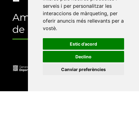
serveis i per personalitzar les
interaccions de màrqueting
,
per
Amb el suport
oferir anuncis més rellevants per a
de
vostè
.
Estic d’acord
Declino
Canviar preferències
Universitat Abat Oliba CEU
•
Universitat d'Alacant
•
Universitat d'Andorra
•
Universitat Autònoma de
Barcelona
•
Universitat de Barcelona
•
Universitat
CEU Cardenal Herrera
•
Universitat de Girona
•