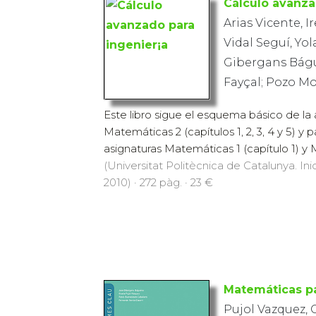
Cálculo avanza
Arias Vicente, I
Vidal Seguí, Yol
Gibergans Bágu
Fayçal; Pozo Mo
Este libro sigue el esquema básico de la 
Matemáticas 2 (capítulos 1, 2, 3, 4 y 5) y 
asignaturas Matemáticas 1 (capítulo 1) y M
(Universitat Politècnica de Catalunya. Inic
2010) · 272 pàg. · 23 €
Matemáticas pa
Pujol Vazquez, 