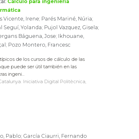
al:
Cálculo para ingeniería
ormática
s Vicente, Irene; Parés Mariné, Núria;
l Seguí, Yolanda; Pujol Vazquez, Gisela;
ergans Báguena, Jose; Ikhouane,
çal; Pozo Montero, Francesc
ípicos de los cursos de cálculo de las
nque puede ser útil también en las
as ingeni...
atalunya. Iniciativa Digital Politècnica,
, Pablo; García Ciaurri, Fernando