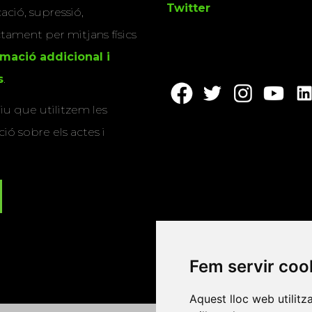
Twitter
cació, supressió,
actament per mitjans físics
rmació addicional i
s
.
u que utilitzem les
ió sobre els actes i
Fem servir coo
Aquest lloc web utilitz