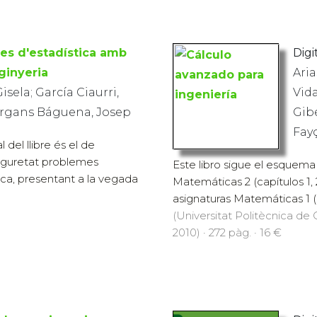
es d'estadística amb
Digit
nginyeria
Aria
isela; García Ciaurri,
Vida
rgans Báguena, Josep
Gib
Fay
l del llibre és el de
seguretat problemes
Este libro sigue el esquema 
tica, presentant a la vegada
Matemáticas 2 (capítulos 1, 2
asignaturas Matemáticas 1 (c
(Universitat Politècnica de C
2010) · 272 pàg. · 16 €