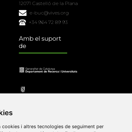
12071 Castelló de la Plana
e-buc@vives.org
+34 964 72 89 93
Amb el suport
de
kies
a cookies i altres tecnologies de seguiment per