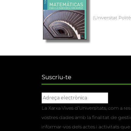
(Universitat Politè
Suscriu-te
La Xarxa Vives d’Universitats, com a res
vostres dades amb la finalitat de gestio
informar-vos dels actes i activitats que