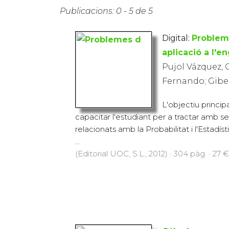
Publicacions: 0 - 5 de 5
Digital:
Problem
aplicació a l'e
Pujol Vázquez, G
Fernando; Gibe
L'objectiu principa
capacitar l'estudiant per a tractar amb 
relacionats amb la Probabilitat i l'Estadís
...
(Editorial UOC, S.L., 2012) · 304 pàg. · 27 €