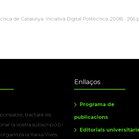
cnica de Catalunya. Iniciativa Digital Politècnica, 2008) · 266 p
Enllaços
Programa de
ponsable, tractarà les
publicacions
nar la vostra subscripció i
Editorials universitàri
 organitza la Xarxa Vives.