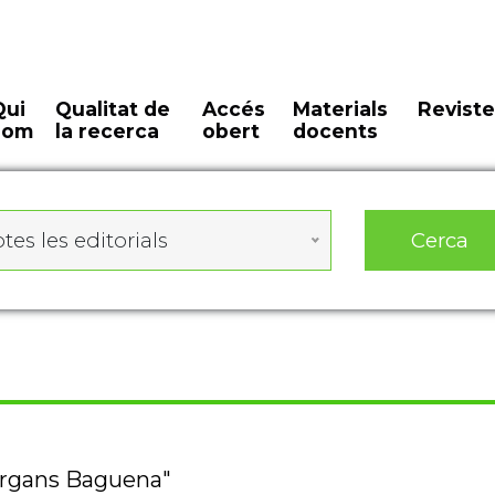
Qui
Qualitat de
Accés
Materials
Reviste
som
la recerca
obert
docents
Cerca
tes les editorials
bergans Baguena"