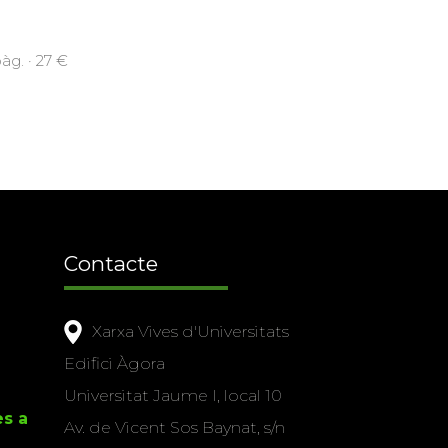
àg. · 27 €
Contacte
Xarxa Vives d'Universitats
Edifici Àgora
Universitat Jaume I, local 10
es a
Av. de Vicent Sos Baynat, s/n