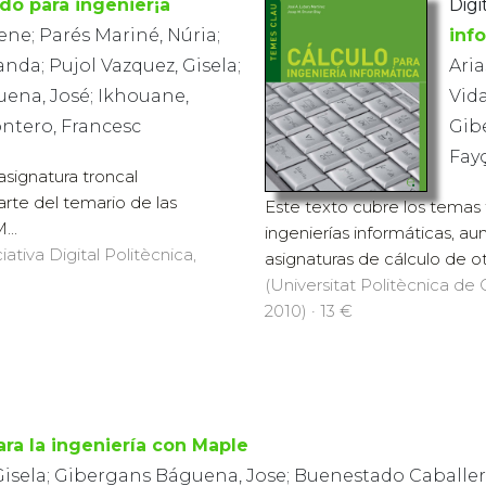
do para ingenier¡a
Digit
rene; Parés Mariné, Núria;
inf
anda; Pujol Vazquez, Gisela;
Aria
ena, José; Ikhouane,
Vida
ntero, Francesc
Gib
Fay
asignatura troncal
parte del temario de las
Este texto cubre los temas t
...
ingenierías informáticas, au
iativa Digital Politècnica,
asignaturas de cálculo de otr
(Universitat Politècnica de C
2010) · 13 €
ra la ingeniería con Maple
Gisela; Gibergans Báguena, Jose; Buenestado Caballero