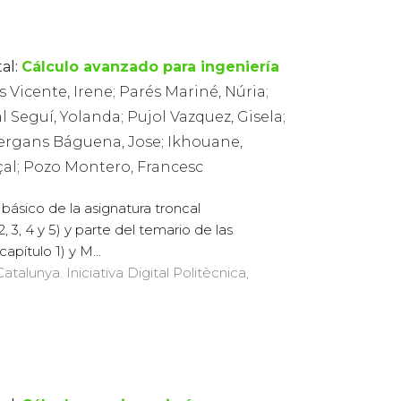
al:
Cálculo avanzado para ingeniería
s Vicente, Irene; Parés Mariné, Núria;
l Seguí, Yolanda; Pujol Vazquez, Gisela;
ergans Báguena, Jose; Ikhouane,
çal; Pozo Montero, Francesc
básico de la asignatura troncal
, 3, 4 y 5) y parte del temario de las
apítulo 1) y M...
atalunya. Iniciativa Digital Politècnica,