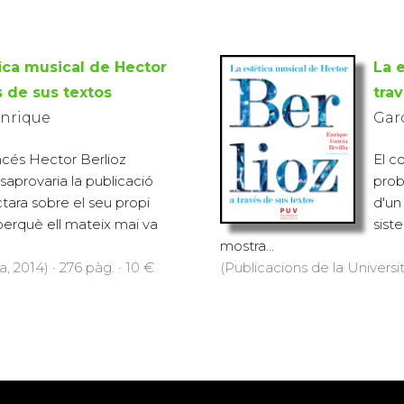
ica musical de Hector
La 
s de sus textos
tra
Enrique
Garc
ncés Hector Berlioz
El c
aprovaria la publicació
prob
actara sobre el seu propi
d'un
 perquè ell mateix mai va
sist
mostra...
, 2014) · 276 pàg. · 10 €
(Publicacions de la Universit