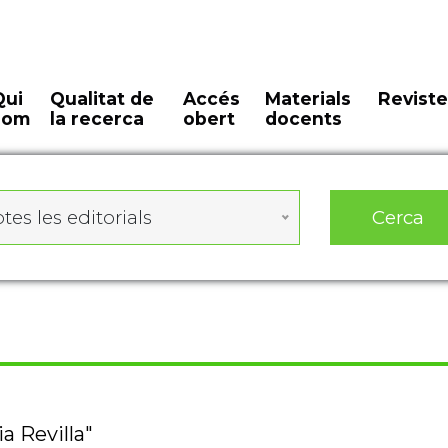
Qui
Qualitat de
Accés
Materials
Reviste
som
la recerca
obert
docents
Cerca
tes les editorials
a Revilla"