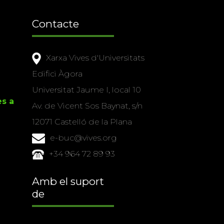
Contacte
Xarxa Vives d'Universitats
Edifici Àgora
Universitat Jaume I, local 10
es a
Av. de Vicent Sos Baynat, s/n
12071 Castelló de la Plana
e-buc@vives.org
+34 964 72 89 93
Amb el suport
de