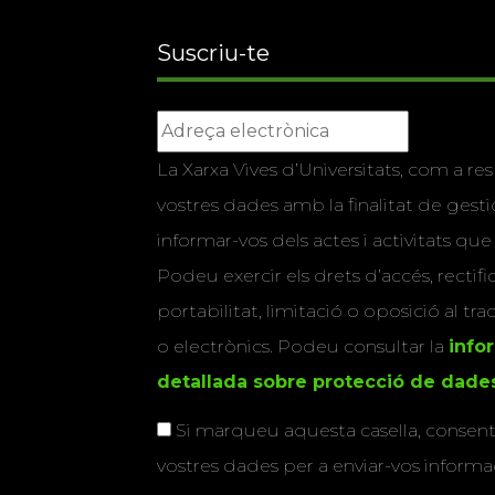
Suscriu-te
La Xarxa Vives d’Universitats, com a res
vostres dades amb la finalitat de gestio
informar-vos dels actes i activitats que
Podeu exercir els drets d’accés, rectifi
portabilitat, limitació o oposició al tr
o electrònics. Podeu consultar la
info
detallada sobre protecció de dade
Si marqueu aquesta casella, consenti
vostres dades per a enviar-vos informac