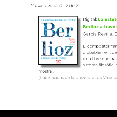
Publicacions: 0 - 2 de 2
Digital:
La estét
Berlioz a travé
García Revilla, 
El compositor fra
probablement des
d'un llibre que tr
sistema filosòfic,
mostra...
(Publicacions de la Universitat de València