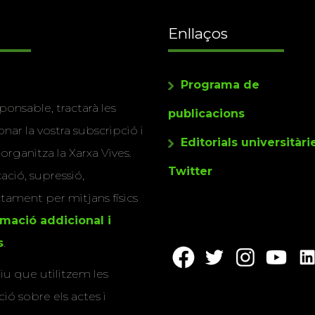
Enllaços
Programa de
ponsable, tractarà les
publicacions
nar la vostra subscripció i
Editorials universitàri
 organitza la Xarxa Vives.
Twitter
cació, supressió,
actament per mitjans físics
rmació addicional i
s
.
u que utilitzem les
ió sobre els actes i