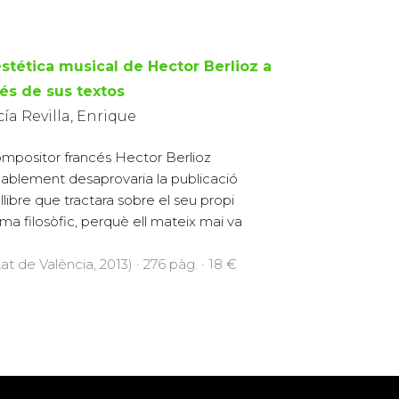
estética musical de Hector Berlioz a
vés de sus textos
ía Revilla, Enrique
ompositor francés Hector Berlioz
ablement desaprovaria la publicació
 llibre que tractara sobre el seu propi
ema filosòfic, perquè ell mateix mai va
at de València, 2013) · 276 pàg. · 18 €