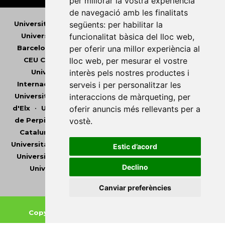
per millorar la vostra experiència
de navegació amb les finalitats
següents:
per habilitar la
Universitat Abat Oliba CEU
•
Universitat d'Alacant
•
funcionalitat bàsica del lloc web
,
Universitat d'Andorra
•
Universitat Autònoma de
per oferir una millor experiència al
Barcelona
•
Universitat de Barcelona
•
Universitat
lloc web
,
per mesurar el vostre
CEU Cardenal Herrera
•
Universitat de Girona
•
interès pels nostres productes i
Universitat de les Illes Balears
•
Universitat
serveis i per personalitzar les
Internacional de Catalunya
•
Universitat Jaume I
•
interaccions de màrqueting
,
per
Universitat de Lleida
•
Universitat Miguel Hernández
oferir anuncis més rellevants per a
d'Elx
•
Universitat Oberta de Catalunya
•
Universitat
vostè
.
de Perpinyà Via Domitia
•
Universitat Politècnica de
Catalunya
•
Universitat Politècnica de València
•
Universitat Pompeu Fabra
•
Universitat Ramon Llull
•
Estic d’acord
Universitat Rovira i Virgili
•
Universitat de Sàsser
•
Declino
Universitat de València
•
Universitat de Vic -
Universitat Central de Catalunya
Canviar preferències
Copyright © 2026
-
Xarxa Vives d'Universitats