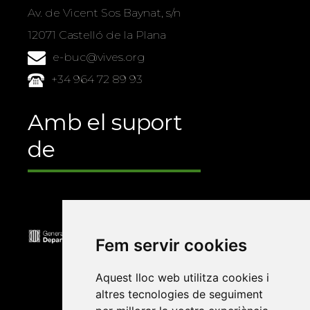
Av. de Vicent Sos Baynat, s/n
12071 Castelló de la Plana
e-buc@vives.org
+34 964 72 89 93
Amb el suport
de
Fem servir cookies
Aquest lloc web utilitza cookies i
altres tecnologies de seguiment