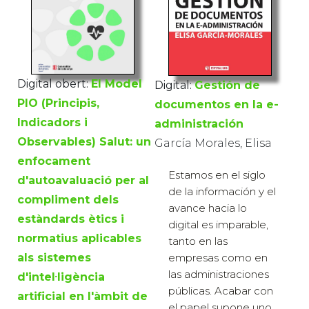
Digital obert:
El Model
Digital:
Gestión de
PIO (Principis,
documentos en la e-
Indicadors i
administración
Observables) Salut: un
García Morales, Elisa
enfocament
Estamos en el siglo
d'autoavaluació per al
de la información y el
compliment dels
avance hacia lo
estàndards ètics i
digital es imparable,
normatius aplicables
tanto en las
empresas como en
als sistemes
las administraciones
d'intel·ligència
públicas. Acabar con
artificial en l'àmbit de
el papel supone uno