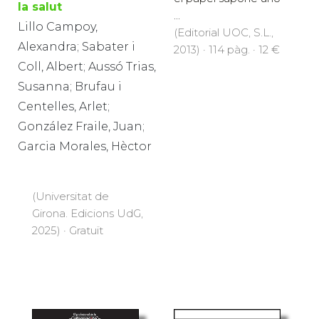
la salut
...
Lillo Campoy,
(Editorial UOC, S.L.,
Alexandra; Sabater i
2013) · 114 pàg. · 12 €
Coll, Albert; Aussó Trias,
Susanna; Brufau i
Centelles, Arlet;
González Fraile, Juan;
Garcia Morales, Hèctor
(Universitat de
Girona. Edicions UdG,
2025) · Gratuït