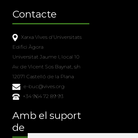
Contacte
Xarxa Vives d'Universitats
Edifici Àgora
Universitat Jaume I, local 10
Av. de Vicent Sos Baynat, s/n
12071 Castelló de la Plana
e-buc@vives.org
+34 964 72 89 93
Amb el suport
de