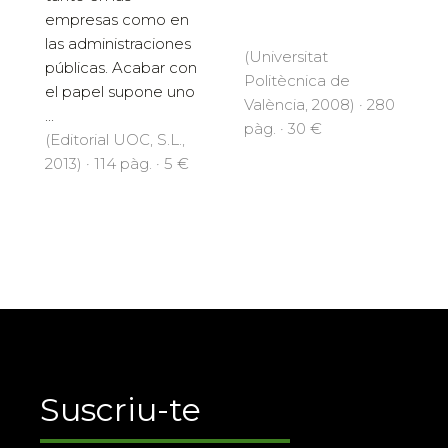
empresas como en
las administraciones
(Universitat
públicas. Acabar con
Politècnica de
el papel supone uno
València, 2008) · 280
...
pàg. · 30 €
(Editorial UOC, S.L.,
2013) · 114 pàg. · 5 €
Suscriu-te