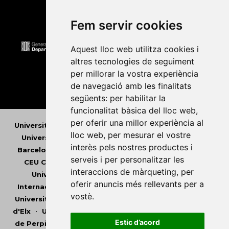
Fem servir cookies
Aquest lloc web utilitza cookies i
altres tecnologies de seguiment
per millorar la vostra experiència
de navegació amb les finalitats
següents:
per habilitar la
funcionalitat bàsica del lloc web
,
per oferir una millor experiència al
Universitat Abat Oliba CEU
•
Universitat d'Alacant
•
lloc web
,
per mesurar el vostre
Universitat d'Andorra
•
Universitat Autònoma de
interès pels nostres productes i
Barcelona
•
Universitat de Barcelona
•
Universitat
serveis i per personalitzar les
CEU Cardenal Herrera
•
Universitat de Girona
•
interaccions de màrqueting
,
per
Universitat de les Illes Balears
•
Universitat
oferir anuncis més rellevants per a
Internacional de Catalunya
•
Universitat Jaume I
•
vostè
.
Universitat de Lleida
•
Universitat Miguel Hernández
d'Elx
•
Universitat Oberta de Catalunya
•
Universitat
Estic d’acord
de Perpinyà Via Domitia
•
Universitat Politècnica de