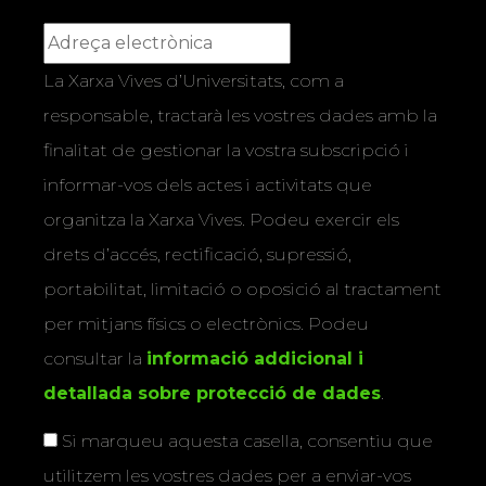
La Xarxa Vives d’Universitats, com a
responsable, tractarà les vostres dades amb la
finalitat de gestionar la vostra subscripció i
informar-vos dels actes i activitats que
organitza la Xarxa Vives. Podeu exercir els
drets d’accés, rectificació, supressió,
portabilitat, limitació o oposició al tractament
per mitjans físics o electrònics. Podeu
consultar la
informació addicional i
detallada sobre protecció de dades
.
Si marqueu aquesta casella, consentiu que
utilitzem les vostres dades per a enviar-vos