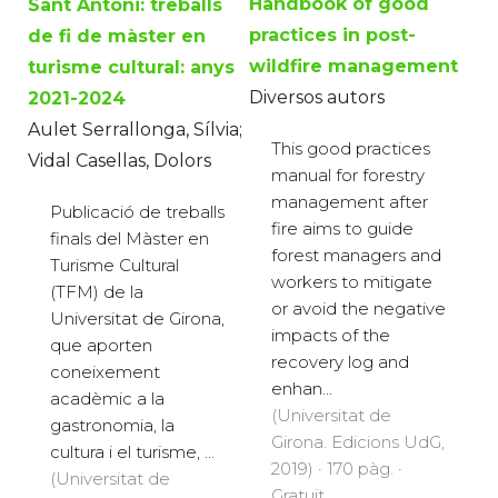
Handbook of good
Sant Antoni: treballs
practices in post-
de fi de màster en
wildfire management
turisme cultural: anys
Diversos autors
2021-2024
Aulet Serrallonga, Sílvia;
This good practices
Vidal Casellas, Dolors
manual for forestry
management after
Publicació de treballs
fire aims to guide
finals del Màster en
forest managers and
Turisme Cultural
workers to mitigate
(TFM) de la
or avoid the negative
Universitat de Girona,
impacts of the
que aporten
recovery log and
coneixement
enhan...
acadèmic a la
(Universitat de
gastronomia, la
Girona. Edicions UdG,
cultura i el turisme, ...
2019) · 170 pàg. ·
(Universitat de
Gratuït