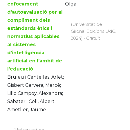
enfocament
Olga
d’autoavaluació per al
compliment dels
(Universitat de
estàndards ètics i
Girona. Edicions UdG,
normatius aplicables
2024) · Gratuït
al sistemes
d’intel·ligència
artificial en l’àmbit de
l’educació
Brufau i Centelles, Arlet;
Gisbert Cervera, Mercè;
Lillo Campoy, Alexandra;
Sabater i Coll, Albert;
Ametller, Jaume
(Universitat de