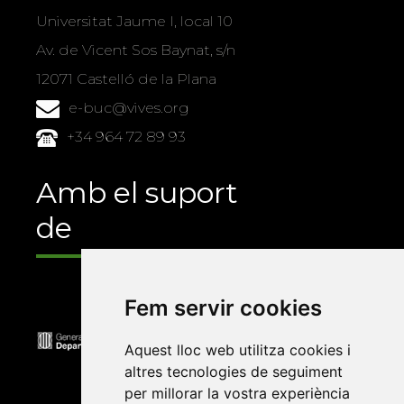
Universitat Jaume I, local 10
Av. de Vicent Sos Baynat, s/n
12071 Castelló de la Plana
e-buc@vives.org
+34 964 72 89 93
Amb el suport
de
Fem servir cookies
Aquest lloc web utilitza cookies i
altres tecnologies de seguiment
per millorar la vostra experiència