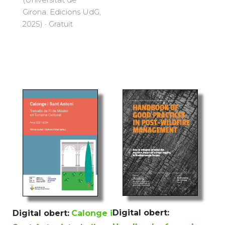
Girona. Edicions UdG,
2025) · Gratuït
Digital obert:
Digital obert:
Calonge i