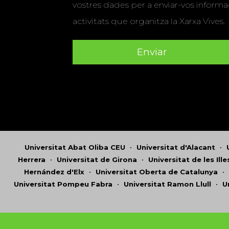
vostres dades per a enviar-vos informac
activitats que organitza la Xarxa Vives.
Universitat Abat Oliba CEU
•
Universitat d'Alacant
•
Herrera
•
Universitat de Girona
•
Universitat de les Ill
Hernández d'Elx
•
Universitat Oberta de Catalunya
•
Universitat Pompeu Fabra
•
Universitat Ramon Llull
•
U