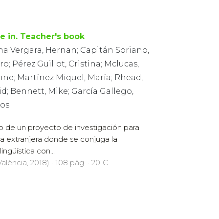
e in. Teacher's book
na Vergara, Hernan; Capitán Soriano,
ro; Pérez Guillot, Cristina; Mclucas,
nne; Martínez Miquel, María; Rhead,
d; Bennett, Mike; García Gallego,
los
do de un proyecto de investigación para
a extranjera donde se conjuga la
ingüística con...
alència, 2018) · 108 pàg. · 20 €