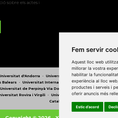
ió sobre els actes i
Fem servir coo
Aquest lloc web utilitz
millorar la vostra expe
habilitar la funcionalit
Universitat d'Andorra
•
Universitat Autònoma de Barcelona
experiència al lloc web
es Balears
•
Universitat Internacional de Catalunya
•
Univers
productes i serveis i p
Universitat de Perpinyà Via Domitia
•
Universitat Politècni
oferir anuncis més rell
niversitat Rovira i Virgili
•
Universitat de Sàsser
•
Universita
Catalunya
Estic d’acord
Decl
Copyright © 2026
-
Xarxa Vives d'Universit