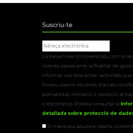
Suscriu-te
La Xarxa Vives d’Universitats, com a res
vostres dades amb la finalitat de gestio
informar-vos dels actes i activitats que
Podeu exercir els drets d’accés, rectifi
portabilitat, limitació o oposició al tr
o electrònics. Podeu consultar la
info
detallada sobre protecció de dade
Si marqueu aquesta casella, consenti