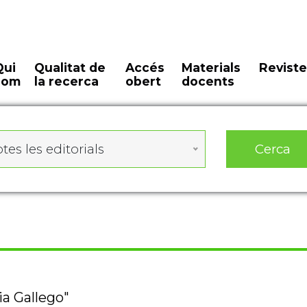
Qui
Qualitat de
Accés
Materials
Reviste
som
la recerca
obert
docents
Cerca
tes les editorials
ia Gallego"