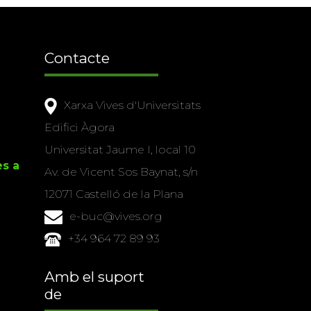
Contacte
Xarxa Vives d'Universitats
Edifici Àgora
Universitat Jaume I, local 10
es a
Av. de Vicent Sos Baynat, s/n
12071 Castelló de la Plana
e-buc@vives.org
+34 964 72 89 93
Amb el suport
de