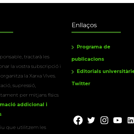
Enllaços
Programa de
ponsable, tractarà les
publicacions
nar la vostra subscripció i
Editorials universitàri
 organitza la Xarxa Vives.
Twitter
cació, supressió,
actament per mitjans físics
rmació addicional i
s
.
u que utilitzem les