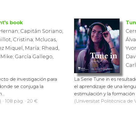
nt's book
Tun
Hernan; Capitán Soriano,
Cer
illot, Cristina; Mclucas,
Álva
z Miquel, María; Rhead,
Yvo
 Mike; García Gallego,
Davi
Car
ecto de investigación para
La Serie Tune in es resulta
 donde se conjuga la
el aprendizaje de una lengu
...
estimulación y la formación l
 · 108 pàg. · 20 €
(Universitat Politècnica de V