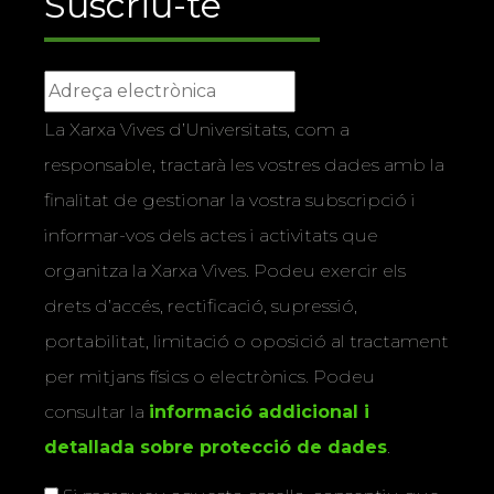
Suscriu-te
La Xarxa Vives d’Universitats, com a
responsable, tractarà les vostres dades amb la
finalitat de gestionar la vostra subscripció i
informar-vos dels actes i activitats que
organitza la Xarxa Vives. Podeu exercir els
drets d’accés, rectificació, supressió,
portabilitat, limitació o oposició al tractament
per mitjans físics o electrònics. Podeu
consultar la
informació addicional i
detallada sobre protecció de dades
.