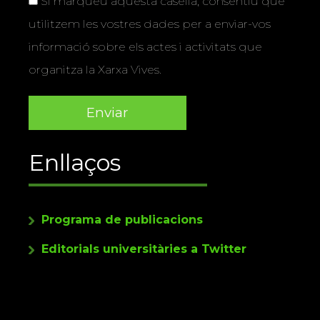
Si marqueu aquesta casella, consentiu que
utilitzem les vostres dades per a enviar-vos
informació sobre els actes i activitats que
organitza la Xarxa Vives.
Enllaços
Programa de publicacions
Editorials universitàries a Twitter