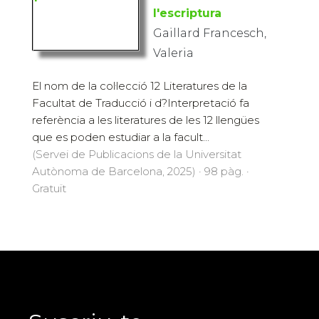
l'escriptura
Gaillard Francesch,
Valeria
El nom de la col·lecció 12 Literatures de la
Facultat de Traducció i d?Interpretació fa
referència a les literatures de les 12 llengües
que es poden estudiar a la facult...
(Servei de Publicacions de la Universitat
Autònoma de Barcelona, 2025) · 98 pàg. ·
Gratuït