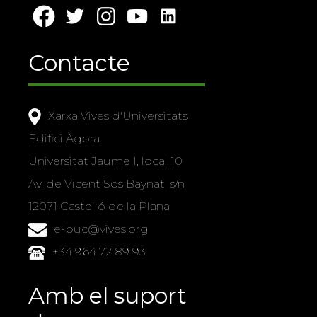
Contacte
Xarxa Vives d'Universitats
Edifici Àgora
Universitat Jaume I, local 10
Av. de Vicent Sos Baynat, s/n
12071 Castelló de la Plana
e-buc@vives.org
+34 964 72 89 93
Amb el suport