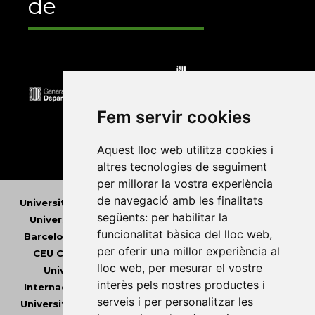
de
Fem servir cookies
Aquest lloc web utilitza cookies i
altres tecnologies de seguiment
per millorar la vostra experiència
de navegació amb les finalitats
Universitat Abat Oliba CEU
•
Universitat d'Alacant
•
següents:
per habilitar la
Universitat d'Andorra
•
Universitat Autònoma de
funcionalitat bàsica del lloc web
,
Barcelona
•
Universitat de Barcelona
•
Universitat
per oferir una millor experiència al
CEU Cardenal Herrera
•
Universitat de Girona
•
lloc web
,
per mesurar el vostre
Universitat de les Illes Balears
•
Universitat
interès pels nostres productes i
Internacional de Catalunya
•
Universitat Jaume I
•
serveis i per personalitzar les
Universitat de Lleida
•
Universitat Miguel Hernández