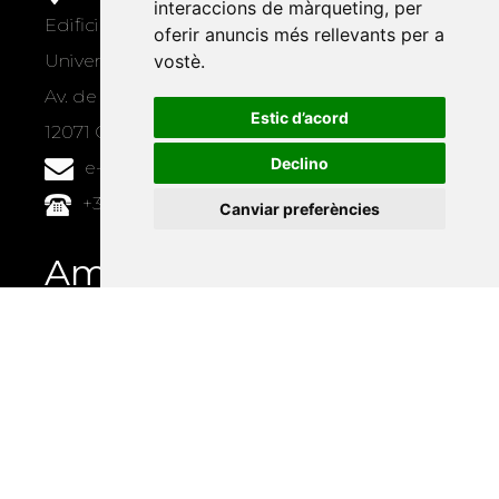
interaccions de màrqueting
,
per
Edifici Àgora
oferir anuncis més rellevants per a
vostè
.
Universitat Jaume I, local 10
Av. de Vicent Sos Baynat, s/n
Estic d’acord
12071 Castelló de la Plana
Declino
e-buc@vives.org
+34 964 72 89 93
Canviar preferències
Amb el suport
de