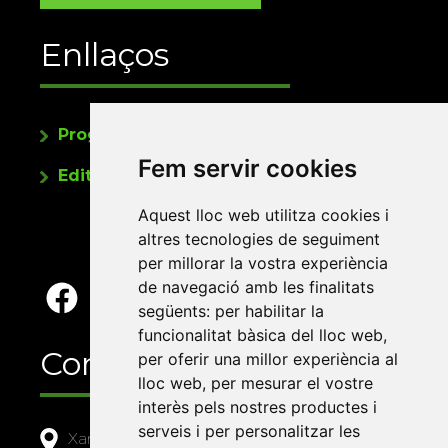
Enllaços
Programa de publicacions
Fem servir cookies
Editorials universitàries a Twitter
Aquest lloc web utilitza cookies i
altres tecnologies de seguiment
per millorar la vostra experiència
de navegació amb les finalitats
següents:
per habilitar la
funcionalitat bàsica del lloc web
,
Contacte
per oferir una millor experiència al
lloc web
,
per mesurar el vostre
interès pels nostres productes i
serveis i per personalitzar les
Xarxa Vives d'Universitats