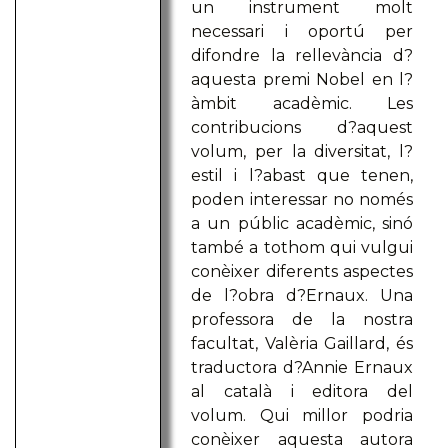
un instrument molt
necessari i oportú per
difondre la rellevància d?
aquesta premi Nobel en l?
àmbit acadèmic. Les
contribucions d?aquest
volum, per la diversitat, l?
estil i l?abast que tenen,
poden interessar no només
a un públic acadèmic, sinó
també a tothom qui vulgui
conèixer diferents aspectes
de l?obra d?Ernaux. Una
professora de la nostra
facultat, Valèria Gaillard, és
traductora d?Annie Ernaux
al català i editora del
volum. Qui millor podria
conèixer aquesta autora