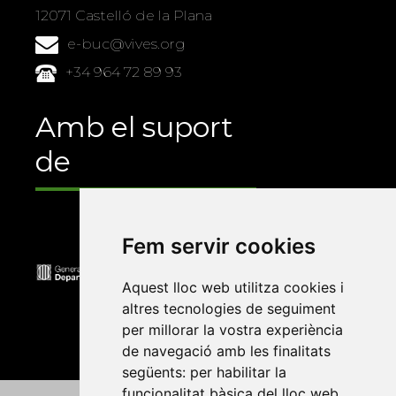
12071 Castelló de la Plana
e-buc@vives.org
+34 964 72 89 93
Amb el suport
de
Fem servir cookies
Aquest lloc web utilitza cookies i
altres tecnologies de seguiment
per millorar la vostra experiència
de navegació amb les finalitats
següents:
per habilitar la
funcionalitat bàsica del lloc web
,