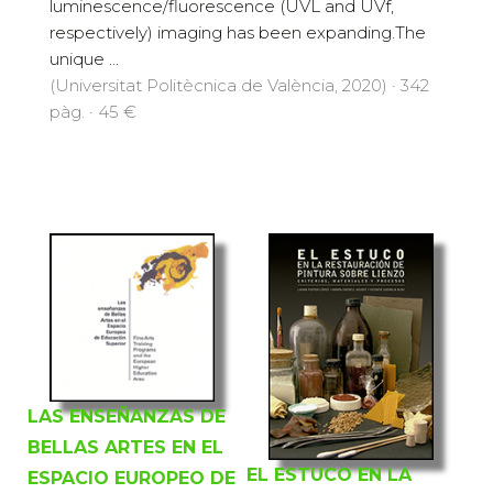
luminescence/fluorescence (UVL and UVf,
respectively) imaging has been expanding.The
unique ...
(Universitat Politècnica de València, 2020) · 342
pàg. · 45 €
LAS ENSEÑANZAS DE
BELLAS ARTES EN EL
EL ESTUCO EN LA
ESPACIO EUROPEO DE