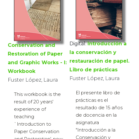
Digital:
Introducción a
Conservation and
la conservación y
Restoration of Paper
restauración de papel.
and Graphic Works - I:
Libro de prácticas
Workbook
Fuster López, Laura
Fuster López, Laura
El presente libro de
This workbook is the
prácticas es el
result of 20 years'
resultado de 15 años
experience of
de docencia en la
teaching
asignatura
`Introduction to
"Introducción a la
Paper Conservation
Conservación y
and Restoration', now