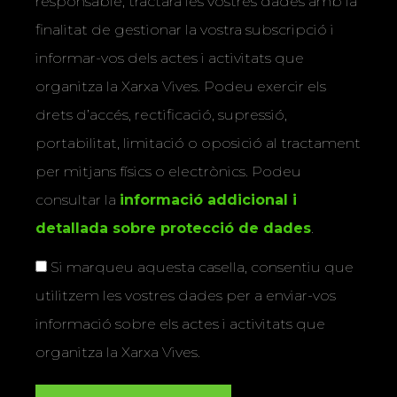
responsable, tractarà les vostres dades amb la
finalitat de gestionar la vostra subscripció i
informar-vos dels actes i activitats que
organitza la Xarxa Vives. Podeu exercir els
drets d’accés, rectificació, supressió,
portabilitat, limitació o oposició al tractament
per mitjans físics o electrònics. Podeu
consultar la
informació addicional i
detallada sobre protecció de dades
.
Si marqueu aquesta casella, consentiu que
utilitzem les vostres dades per a enviar-vos
informació sobre els actes i activitats que
organitza la Xarxa Vives.