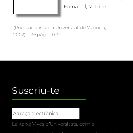
Fumanal, M. Pilar
(Publicacions de la Universitat de València,
2002) · 136 pàg. · 10 €
Suscriu-te
La Xarxa Vives d’Universitats, com a