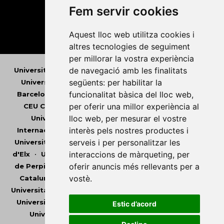
Fem servir cookies
Aquest lloc web utilitza cookies i
altres tecnologies de seguiment
per millorar la vostra experiència
de navegació amb les finalitats
Universitat Abat Oliba CEU
•
Universitat d'Alacant
•
següents:
per habilitar la
Universitat d'Andorra
•
Universitat Autònoma de
funcionalitat bàsica del lloc web
,
Barcelona
•
Universitat de Barcelona
•
Universitat
per oferir una millor experiència al
CEU Cardenal Herrera
•
Universitat de Girona
•
lloc web
,
per mesurar el vostre
Universitat de les Illes Balears
•
Universitat
interès pels nostres productes i
Internacional de Catalunya
•
Universitat Jaume I
•
serveis i per personalitzar les
Universitat de Lleida
•
Universitat Miguel Hernández
interaccions de màrqueting
,
per
d'Elx
•
Universitat Oberta de Catalunya
•
Universitat
oferir anuncis més rellevants per a
de Perpinyà Via Domitia
•
Universitat Politècnica de
vostè
.
Catalunya
•
Universitat Politècnica de València
•
Universitat Pompeu Fabra
•
Universitat Ramon Llull
•
Universitat Rovira i Virgili
•
Universitat de Sàsser
•
Estic d’acord
Universitat de València
•
Universitat de Vic -