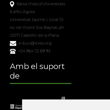
Xarxa Vives d'Universitats
Edifici Àgora
Universitat Jaume I, local 10
Av. de Vicent Sos Baynat, s/n
12071 Castelló de la Plana
e-buc@vives.org
+34 964 72 89 93
Amb el suport
de