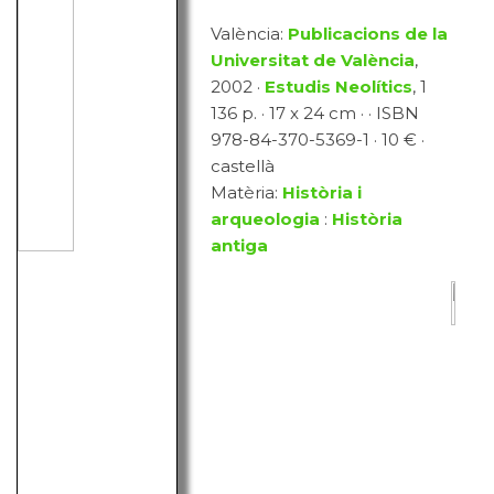
València:
Publicacions de la
Universitat de València
,
2002 ·
Estudis Neolítics
, 1
136 p. · 17 x 24 cm · · ISBN
978-84-370-5369-1 · 10 € ·
castellà
Matèria:
Història i
arqueologia
:
Història
antiga