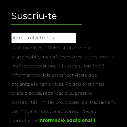
Suscriu-te
La Xarxa Vives d’Universitats, com a
responsable, tractarà les vostres dades amb la
finalitat de gestionar la vostra subscripció i
informar-vos dels actes i activitats que
organitza la Xarxa Vives. Podeu exercir els
drets d’accés, rectificació, supressió,
portabilitat, limitació o oposició al tractament
per mitjans físics o electrònics. Podeu
consultar la
informació addicional i