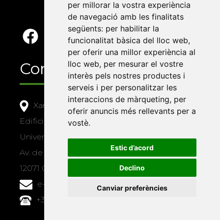
per millorar la vostra experiència
de navegació amb les finalitats
següents:
per habilitar la
funcionalitat bàsica del lloc web
,
per oferir una millor experiència al
lloc web
,
per mesurar el vostre
Contacte
interès pels nostres productes i
serveis i per personalitzar les
interaccions de màrqueting
,
per
Xarxa Vives d'Universitats
oferir anuncis més rellevants per a
Edifici Àgora
vostè
.
Universitat Jaume I, local 10
Estic d’acord
Av. de Vicent Sos Baynat, s/n
Declino
12071 Castelló de la Plana
e-buc@vives.org
Canviar preferències
+34 964 72 89 93