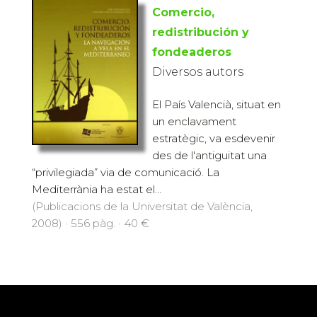
Comercio,
redistribución y
fondeaderos
Diversos autors
El País Valencià, situat en
un enclavament
estratègic, va esdevenir
des de l'antiguitat una
“privilegiada” via de comunicació. La
Mediterrània ha estat el...
(Publicacions de la Universitat de València,
2008) · 556 pàg. · 40 €