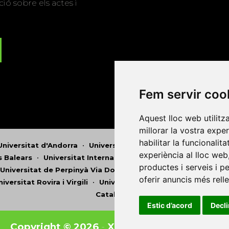
ió sobre els actes i
Fem servir coo
Aquest lloc web utilitz
millorar la vostra expe
habilitar la funcionalit
Universitat d'Andorra
•
Universitat Autònoma de Barcelona
experiència al lloc web
es Balears
•
Universitat Internacional de Catalunya
•
Univers
productes i serveis i p
Universitat de Perpinyà Via Domitia
•
Universitat Politècni
oferir anuncis més rell
niversitat Rovira i Virgili
•
Universitat de Sàsser
•
Universita
Catalunya
Estic d’acord
Decl
Copyright © 2026
-
Xarxa Vives d'Universit