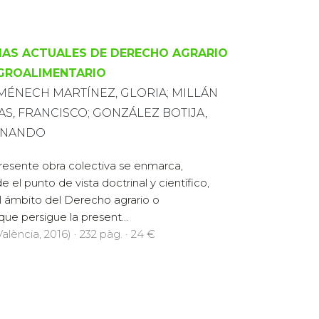
AS ACTUALES DE DERECHO AGRARIO
GROALIMENTARIO
ÉNECH MARTÍNEZ, GLORIA; MILLÁN
AS, FRANCISCO; GONZÁLEZ BOTIJA,
RNANDO
resente obra colectiva se enmarca,
e el punto de vista doctrinal y científico,
l ámbito del Derecho agrario o
que persigue la present...
alència, 2016) · 232 pàg. · 24 €