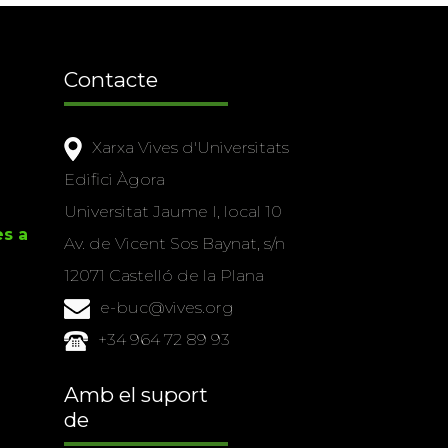
Contacte
Xarxa Vives d'Universitats
Edifici Àgora
Universitat Jaume I, local 10
es a
Av. de Vicent Sos Baynat, s/n
12071 Castelló de la Plana
e-buc@vives.org
+34 964 72 89 93
Amb el suport
de