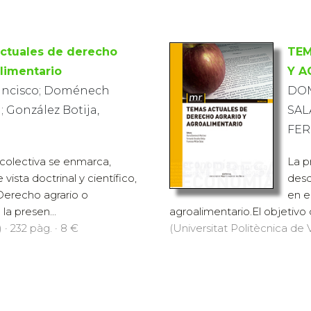
ctuales de derecho
TEM
alimentario
Y A
Francisco; Doménech
DOM
; González Botija,
SAL
FE
colectiva se enmarca,
La p
vista doctrinal y científico,
desd
Derecho agrario o
en e
la presen...
agroalimentario.El objetivo 
 · 232 pàg. · 8 €
(Universitat Politècnica de V