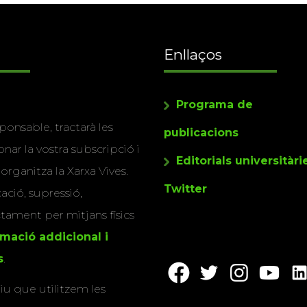
Enllaços
Programa de
ponsable, tractarà les
publicacions
nar la vostra subscripció i
Editorials universitàri
 organitza la Xarxa Vives.
Twitter
cació, supressió,
actament per mitjans físics
rmació addicional i
s
.
u que utilitzem les