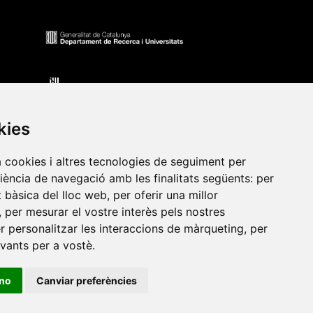
kies
a cookies i altres tecnologies de seguiment per
riència de navegació amb les finalitats següents:
per
at bàsica del lloc web
,
per oferir una millor
•
Universitat de Barcelona
•
Universitat CEU Cardenal
,
per mesurar el vostre interès pels nostres
itat Jaume I
•
Universitat de Lleida
•
Universitat Miguel
er personalitzar les interaccions de màrqueting
,
per
ca de Catalunya
•
Universitat Politècnica de València
•
evants per a vostè
.
t de València
•
Universitat de Vic - Universitat Central de
ino
Canviar preferències
ats