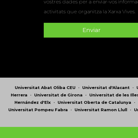
vostres dades per a enviar-vos informac
activitats que organitza la Xarxa Vives.
Universitat Abat Oliba CEU
•
Universitat d'Alacant
•
Herrera
•
Universitat de Girona
•
Universitat de les Ill
Hernández d'Elx
•
Universitat Oberta de Catalunya
•
Universitat Pompeu Fabra
•
Universitat Ramon Llull
•
U