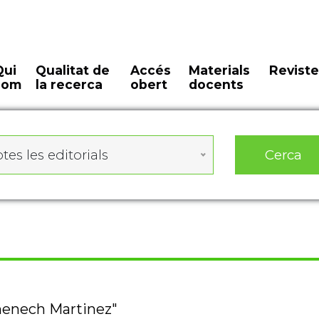
Qui
Qualitat de
Accés
Materials
Reviste
som
la recerca
obert
docents
Cerca
tes les editorials
menech Martinez"