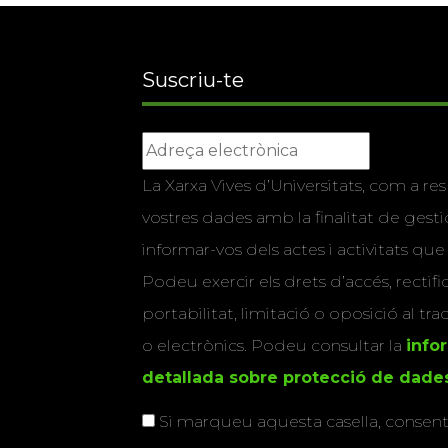
Suscriu-te
La Xarxa Vives d’Universitats, com a res
vostres dades amb la finalitat de gestio
informar-vos dels actes i activitats que
Podeu exercir els drets d’accés, rectifi
portabilitat, limitació o oposició al tr
o electrònics. Podeu consultar la
info
detallada sobre protecció de dade
Si marqueu aquesta casella, consenti