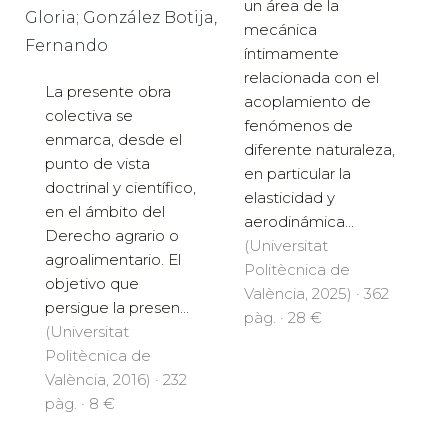
un área de la
Gloria; González Botija,
mecánica
Fernando
íntimamente
relacionada con el
La presente obra
acoplamiento de
colectiva se
fenómenos de
enmarca, desde el
diferente naturaleza,
punto de vista
en particular la
doctrinal y científico,
elasticidad y
en el ámbito del
aerodinámica...
Derecho agrario o
(Universitat
agroalimentario. El
Politècnica de
objetivo que
València, 2025) · 362
persigue la presen...
pàg. · 28 €
(Universitat
Politècnica de
València, 2016) · 232
pàg. · 8 €