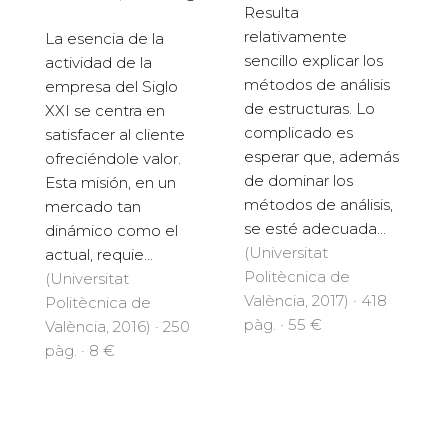
Resulta
relativamente
La esencia de la
sencillo explicar los
actividad de la
métodos de análisis
empresa del Siglo
de estructuras. Lo
XXI se centra en
complicado es
satisfacer al cliente
esperar que, además
ofreciéndole valor.
de dominar los
Esta misión, en un
métodos de análisis,
mercado tan
se esté adecuada...
dinámico como el
(Universitat
actual, requie...
Politècnica de
(Universitat
València, 2017) · 418
Politècnica de
pàg. · 55 €
València, 2016) · 250
pàg. · 8 €