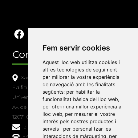
Fem servir cookies
Contacte
Aquest lloc web utilitza cookies i
altres tecnologies de seguiment
per millorar la vostra experiència
Xarxa Vives d'Universitats
de navegació amb les finalitats
Edifici Àgora
següents:
per habilitar la
Universitat Jaume I, local 10
funcionalitat bàsica del lloc web
,
per oferir una millor experiència al
Av. de Vicent Sos Baynat, s/n
lloc web
,
per mesurar el vostre
12071 Castelló de la Plana
interès pels nostres productes i
e-buc@vives.org
serveis i per personalitzar les
interaccions de màrqueting
,
per
+34 964 72 89 93