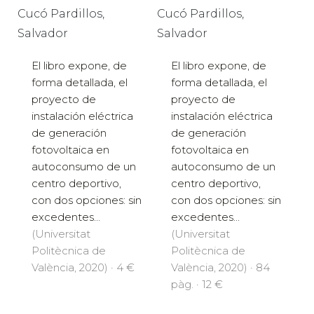
Cucó Pardillos,
Cucó Pardillos,
Salvador
Salvador
El libro expone, de
El libro expone, de
forma detallada, el
forma detallada, el
proyecto de
proyecto de
instalación eléctrica
instalación eléctrica
de generación
de generación
fotovoltaica en
fotovoltaica en
autoconsumo de un
autoconsumo de un
centro deportivo,
centro deportivo,
con dos opciones: sin
con dos opciones: sin
excedentes...
excedentes...
(Universitat
(Universitat
Politècnica de
Politècnica de
València, 2020) · 4 €
València, 2020) · 84
pàg. · 12 €