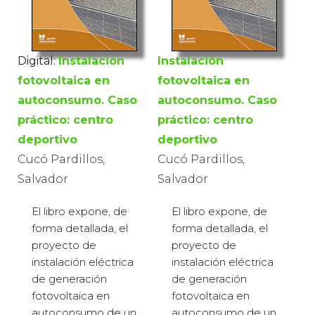
Digital:
Instalación
Instalación
fotovoltaica en
fotovoltaica en
autoconsumo. Caso
autoconsumo. Caso
práctico: centro
práctico: centro
deportivo
deportivo
Cucó Pardillos,
Cucó Pardillos,
Salvador
Salvador
El libro expone, de
El libro expone, de
forma detallada, el
forma detallada, el
proyecto de
proyecto de
instalación eléctrica
instalación eléctrica
de generación
de generación
fotovoltaica en
fotovoltaica en
autoconsumo de un
autoconsumo de un