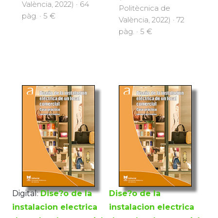
València, 2022) · 64
Politècnica de
pàg. · 5 €
València, 2022) · 72
pàg. · 5 €
Digital:
Dise?o de la
Dise?o de la
instalacion electrica
instalacion electrica