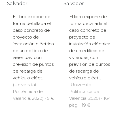
Salvador
Salvador
El libro expone de
El libro expone de
forma detallada el
forma detallada el
caso concreto de
caso concreto de
proyecto de
proyecto de
instalación eléctrica
instalación eléctrica
de un edificio de
de un edificio de
viviendas, con
viviendas, con
previsión de puntos
previsión de puntos
de recarga de
de recarga de
vehículo eléct...
vehículo eléct...
(Universitat
(Universitat
Politècnica de
Politècnica de
València, 2020) · 5 €
València, 2020) · 164
pàg. · 19 €