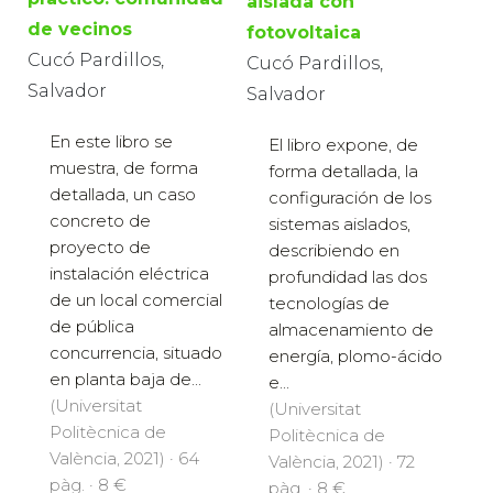
aislada con
de vecinos
fotovoltaica
Cucó Pardillos,
Cucó Pardillos,
Salvador
Salvador
En este libro se
El libro expone, de
muestra, de forma
forma detallada, la
detallada, un caso
configuración de los
concreto de
sistemas aislados,
proyecto de
describiendo en
instalación eléctrica
profundidad las dos
de un local comercial
tecnologías de
de pública
almacenamiento de
concurrencia, situado
energía, plomo-ácido
en planta baja de...
e...
(Universitat
(Universitat
Politècnica de
Politècnica de
València, 2021) · 64
València, 2021) · 72
pàg. · 8 €
pàg. · 8 €