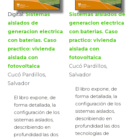
Digital:
Sistemas
Sistemas aislados de
aislados de
generacion electrica
generacion electrica
con baterias. Caso
con baterias. Caso
practico: vivienda
practico: vivienda
aislada con
aislada con
fotovoltaica
fotovoltaica
Cucó Pardillos,
Cucó Pardillos,
Salvador
Salvador
El libro expone, de
forma detallada, la
El libro expone, de
configuración de los
forma detallada, la
sistemas aislados,
configuración de los
describiendo en
sistemas aislados,
profundidad las dos
describiendo en
tecnologías de
profundidad las dos