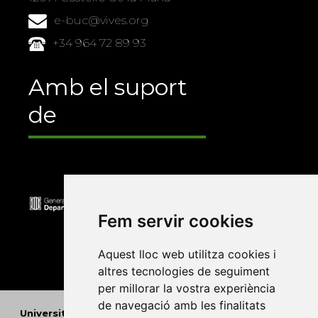
e-buc@vives.org
+34 964 72 89 93
Amb el suport
de
Fem servir cookies
Aquest lloc web utilitza cookies i
altres tecnologies de seguiment
per millorar la vostra experiència
de navegació amb les finalitats
Universitat Abat Oliba CEU
•
Universitat d'Alacant
•