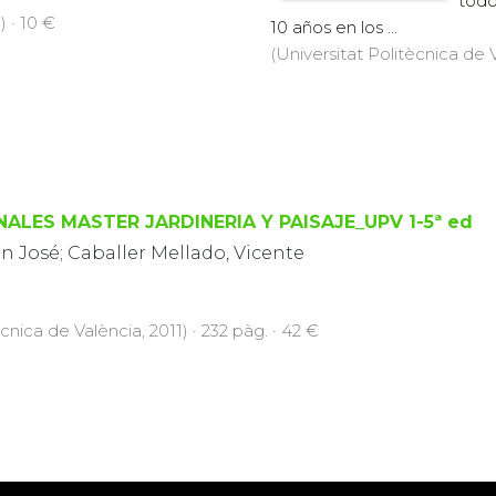
todo
) · 10 €
10 años en los ...
(Universitat Politècnica de V
ALES MASTER JARDINERIA Y PAISAJE_UPV 1-5ª ed
an José; Caballer Mellado, Vicente
cnica de València, 2011) · 232 pàg. · 42 €