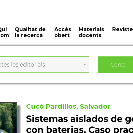
Qui
Qualitat de
Accés
Materials
Reviste
som
la recerca
obert
docents
Cerca
tes les editorials
Cucó Pardillos, Salvador
Sistemas aislados de g
con baterias. Caso prac