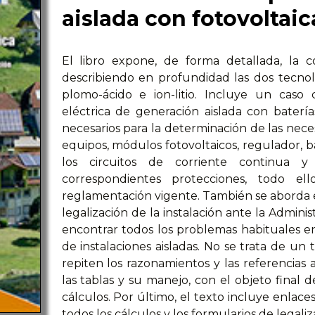
aislada con fotovoltaic
El libro expone, de forma detallada, la co
describiendo en profundidad las dos tecno
plomo-ácido e ion-litio. Incluye un caso
eléctrica de generación aislada con baterí
necesarios para la determinación de las neces
equipos, módulos fotovoltaicos, regulador, ba
los circuitos de corriente continua y
correspondientes protecciones, todo el
reglamentación vigente. También se aborda el 
legalización de la instalación ante la Admin
encontrar todos los problemas habituales en
de instalaciones aisladas. No se trata de un 
repiten los razonamientos y las referencias 
las tablas y su manejo, con el objeto final d
cálculos. Por último, el texto incluye enlac
todos los cálculos y los formularios de legaliz