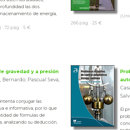
rofundidad las dos
lmacenamiento de energía,
(Uni
266 pàg. · 25 €
 · 72 pàg. · 5 €
de gravedad y a presión
Pro
 Bernardo; Pascual Seva,
aut
Cas
Sal
intenta conjugar las
a e informativa, por lo que
El p
ntidad de fórmulas de
prob
ca, analizando su deducción,
cono