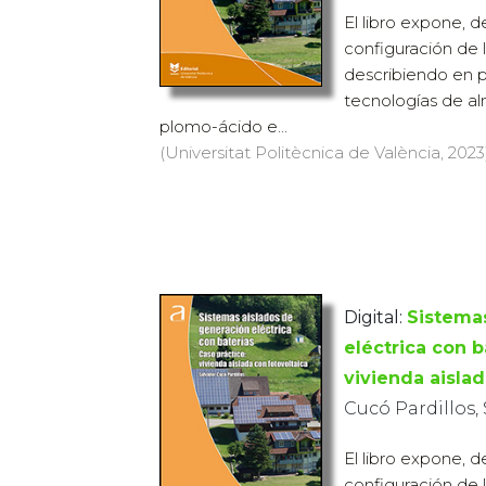
El libro expone, d
configuración de l
describiendo en p
tecnologías de a
plomo-ácido e...
(Universitat Politècnica de València, 2023)
Digital:
Sistema
eléctrica con b
vivienda aislad
Cucó Pardillos,
El libro expone, d
configuración de l