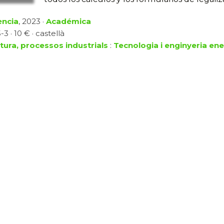
ència
, 2023 ·
Académica
3 · 10 € · castellà
ltura, processos industrials
:
Tecnologia i enginyeria en