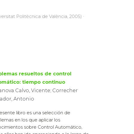
versitat Politècnica de València, 2005) ·
blemas resueltos de control
omático: tiempo continuo
anova Calvo, Vicente; Correcher
vador, Antonio
resente libro es una selección de
lemas en los que aplicar los
cimientos sobre Control Automático,