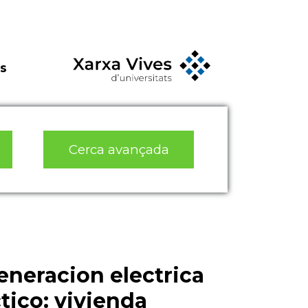
s
Cerca avançada
eneracion electrica
tico: vivienda