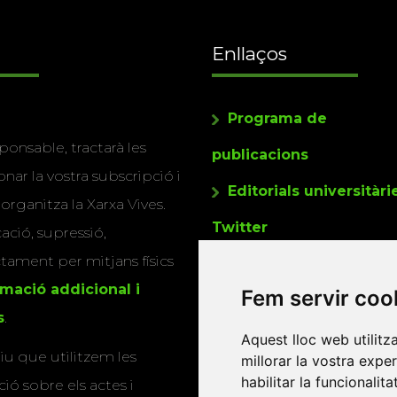
Enllaços
Programa de
ponsable, tractarà les
publicacions
nar la vostra subscripció i
Editorials universitàri
 organitza la Xarxa Vives.
Twitter
cació, supressió,
actament per mitjans físics
rmació addicional i
Fem servir coo
s
.
Aquest lloc web utilitz
u que utilitzem les
millorar la vostra expe
habilitar la funcionalit
ió sobre els actes i