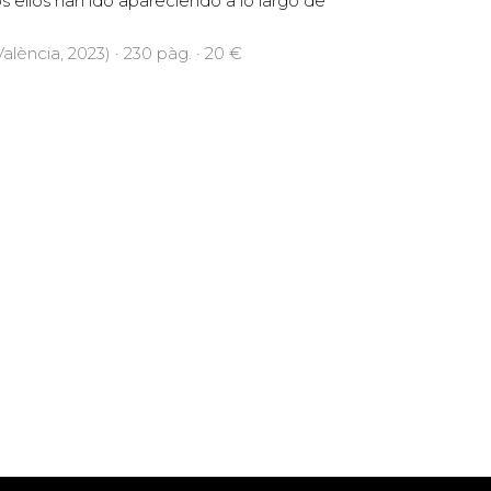
s ellos han ido apareciendo a lo largo de
alència, 2023) · 230 pàg. · 20 €