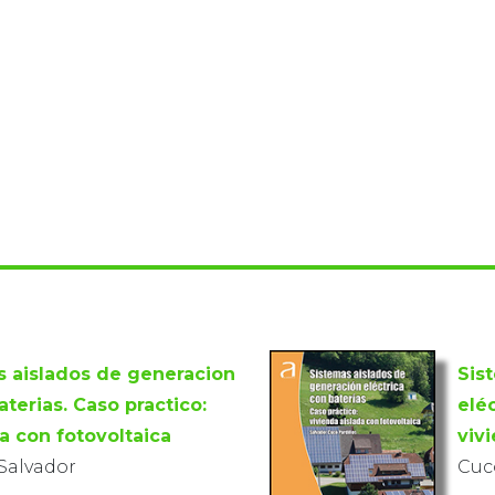
s aislados de generacion
Sis
aterias. Caso practico:
eléc
a con fotovoltaica
viv
 Salvador
Cucó