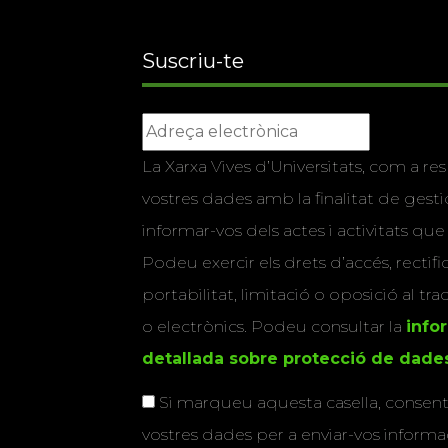
Suscriu-te
La Xarxa Vives d’Universitats, com a res
vostres dades amb la finalitat de gestio
informar-vos dels actes i activitats que
Podeu exercir els drets d’accés, rectifi
portabilitat, limitació o oposició al tr
o electrònics. Podeu consultar la
info
detallada sobre protecció de dade
Si marqueu aquesta casella, consenti
vostres dades per a enviar-vos informac