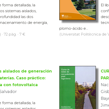
e forma detallada, la
El l
os sistemas aislados,
conf
rofundidad las dos
desc
lmacenamiento de energía,
tecn
plomo-ácido e...
 · 72 pàg. · 7 €
(Universitat Politècnica de V
s aislados de generación
CUR
aterías. Caso práctico:
PAR
a con fotovoltaica
Nac
 Salvador
Gisb
Bayd
e forma detallada, la
Jimé
os sistemas aislados,