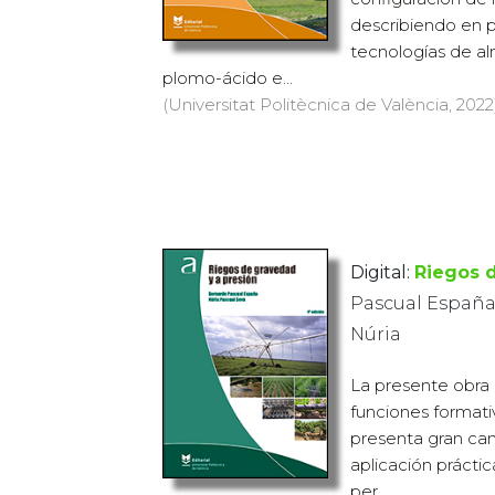
describiendo en p
tecnologías de a
plomo-ácido e...
(Universitat Politècnica de València, 2022)
Digital:
Riegos 
Pascual España,
Núria
La presente obra 
funciones formativ
presenta gran ca
aplicación prácti
per...