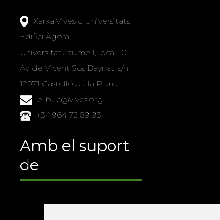
Xarxa Vives d'Universitats
Edifici Àgora
Universitat Jaume I, local 10
Av. de Vicent Sos Baynat, s/n
12071 Castelló de la Plana
e-buc@vives.org
+34 964 72 89 93
Amb el suport
de