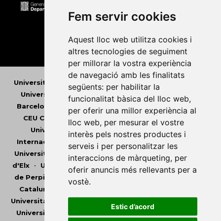
Fem servir cookies
Aquest lloc web utilitza cookies i
altres tecnologies de seguiment
per millorar la vostra experiència
de navegació amb les finalitats
Universitat Abat Oliba CEU
•
Universitat d'Alacant
•
següents:
per habilitar la
Universitat d'Andorra
•
Universitat Autònoma de
funcionalitat bàsica del lloc web
,
Barcelona
•
Universitat de Barcelona
•
Universitat
per oferir una millor experiència al
CEU Cardenal Herrera
•
Universitat de Girona
•
lloc web
,
per mesurar el vostre
Universitat de les Illes Balears
•
Universitat
interès pels nostres productes i
Internacional de Catalunya
•
Universitat Jaume I
•
serveis i per personalitzar les
Universitat de Lleida
•
Universitat Miguel Hernández
interaccions de màrqueting
,
per
d'Elx
•
Universitat Oberta de Catalunya
•
Universitat
oferir anuncis més rellevants per a
de Perpinyà Via Domitia
•
Universitat Politècnica de
vostè
.
Catalunya
•
Universitat Politècnica de València
•
Universitat Pompeu Fabra
•
Universitat Ramon Llull
•
Estic d’acord
Universitat Rovira i Virgili
•
Universitat de Sàsser
•