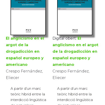
El anglicismo en el
Digital obert:
El
argot de la
anglicismo en el argot
drogadicción en
de la drogadicción en
español europeo y
español europeo y
americano
americano
Crespo Fernández,
Crespo Fernández,
Eliecer
Eliecer
A partir d’un marc
A partir d’un marc
teòric híbrid entre la
teòric híbrid entre la
interdicció lingüística
interdicció lingüística