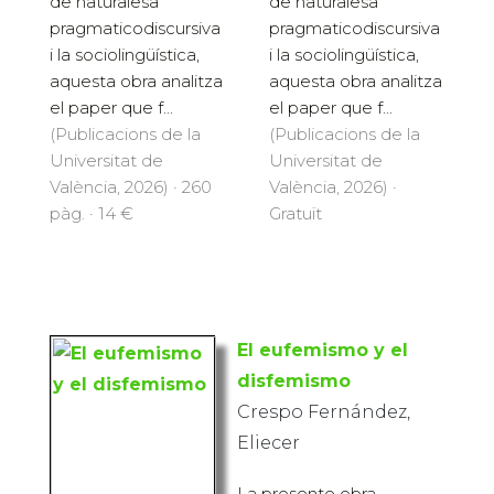
de naturalesa
de naturalesa
pragmaticodiscursiva
pragmaticodiscursiva
i la sociolingüística,
i la sociolingüística,
aquesta obra analitza
aquesta obra analitza
el paper que f...
el paper que f...
(Publicacions de la
(Publicacions de la
Universitat de
Universitat de
València, 2026) · 260
València, 2026) ·
pàg. · 14 €
Gratuït
El eufemismo y el
disfemismo
Crespo Fernández,
Eliecer
La presente obra