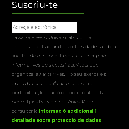
Suscriu-te
La Xarxa Vives d’Universitats, com a
responsable, tractarà les vostres dades amb la
finalitat de gestionar la vostra subscripció i
informar-vos dels actes i activitats que
organitza la Xarxa Vives. Podeu exercir els
drets d’accés, rectificació, supressió,
portabilitat, limitació o oposició al tractament
per mitjans físics o electrònics. Podeu
consultar la
informació addicional i
detallada sobre protecció de dades
.