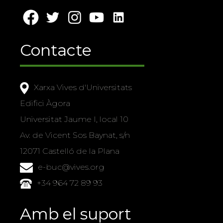
Contacte
Xarxa Vives d'Universitats
Edifici Àgora
Universitat Jaume I, local 10
Av. de Vicent Sos Baynat, s/n
12071 Castelló de la Plana
e-buc@vives.org
+34 964 72 89 93
Amb el suport