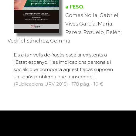
a l'ESO.
Comes Nolla, Gabriel;
Vives García, Maria;
Parera Pozuelo, Belén;
Vedriel Sánchez, Gemma
Els alts nivells de fracàs escolar existents a
l'Estat espanyol i les implicacions personals i
socials que comporta aquest fracàs suposen
un seriós problema que transcendei...
(Publicacions URV, 2015) · 178 pàg. · 10 €