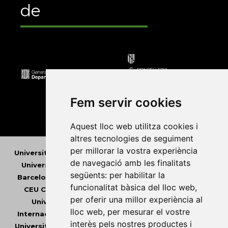
de
Fem servir cookies
Aquest lloc web utilitza cookies i
altres tecnologies de seguiment
per millorar la vostra experiència
Universitat Abat Oliba CEU
•
Universitat d'Alacant
•
de navegació amb les finalitats
Universitat d'Andorra
•
Universitat Autònoma de
següents:
per habilitar la
Barcelona
•
Universitat de Barcelona
•
Universitat
funcionalitat bàsica del lloc web
,
CEU Cardenal Herrera
•
Universitat de Girona
•
per oferir una millor experiència al
Universitat de les Illes Balears
•
Universitat
lloc web
,
per mesurar el vostre
Internacional de Catalunya
•
Universitat Jaume I
•
interès pels nostres productes i
Universitat de Lleida
•
Universitat Miguel Hernández