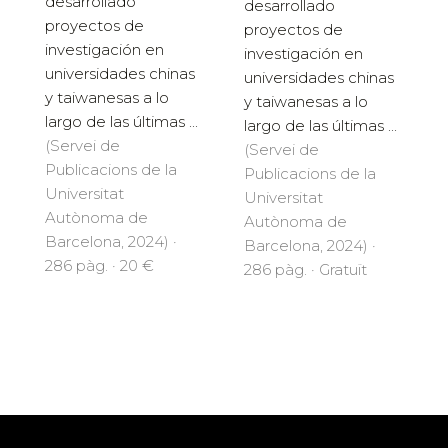
desarrollado
desarrollado
proyectos de
proyectos de
investigación en
investigación en
universidades chinas
universidades chinas
y taiwanesas a lo
y taiwanesas a lo
largo de las últimas ...
largo de las últimas ...
(Servei de
(Servei de
Publicacions de la
Publicacions de la
Universitat
Universitat
Autònoma de
Autònoma de
Barcelona, 2024) ·
Barcelona, 2024) ·
286 pàg. · 20 €
286 pàg. · Gratuït