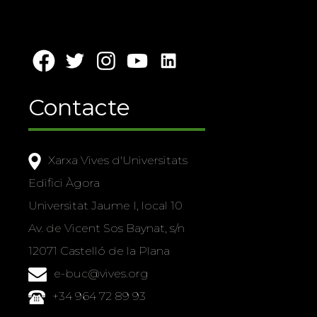
Contacte
Xarxa Vives d'Universitats
Edifici Àgora
Universitat Jaume I, local 10
Av. de Vicent Sos Baynat, s/n
12071 Castelló de la Plana
e-buc@vives.org
+34 964 72 89 93