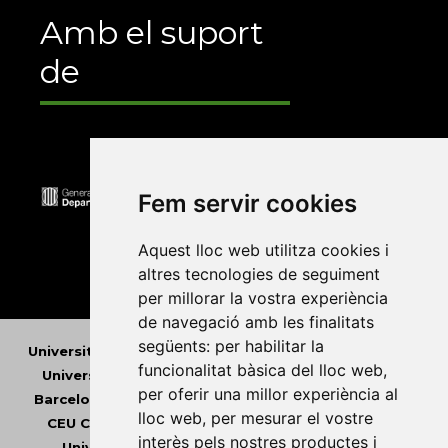
Amb el suport
de
Fem servir cookies
Aquest lloc web utilitza cookies i
altres tecnologies de seguiment
per millorar la vostra experiència
de navegació amb les finalitats
següents:
per habilitar la
Universitat Abat Oliba CEU
•
Universitat d'Alacant
•
funcionalitat bàsica del lloc web
,
Universitat d'Andorra
•
Universitat Autònoma de
per oferir una millor experiència al
Barcelona
•
Universitat de Barcelona
•
Universitat
lloc web
,
per mesurar el vostre
CEU Cardenal Herrera
•
Universitat de Girona
•
interès pels nostres productes i
Universitat de les Illes Balears
•
Universitat