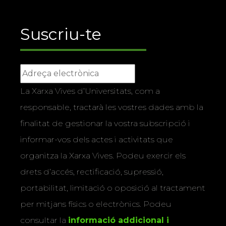
Suscriu-te
La Xarxa Vives d’Universitats, com a
responsable, tractarà les vostres dades amb la
finalitat de gestionar la vostra subscripció i
informar-vos dels actes i activitats que
organitza la Xarxa Vives. Podeu exercir els
drets d’accés, rectificació, supressió,
portabilitat, limitació o oposició al tractament
per mitjans físics o electrònics. Podeu
consultar la
informació addicional i