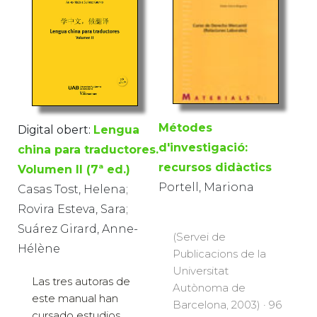
Métodes
Digital obert:
Lengua
d'investigació:
china para traductores.
recursos didàctics
Volumen II (7ª ed.)
Portell, Mariona
Casas Tost, Helena;
Rovira Esteva, Sara;
Suárez Girard, Anne-
(Servei de
Hélène
Publicacions de la
Universitat
Las tres autoras de
Autònoma de
este manual han
Barcelona, 2003) · 96
cursado estudios