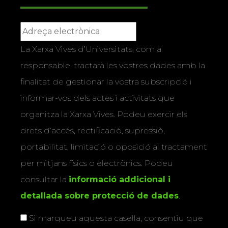
La Xarxa Vives d’Universitats, com a
responsable, tractarà les vostres dades amb la
finalitat de gestionar la vostra subscripció i
informar-vos dels actes i activitats que
organitza la Xarxa Vives. Podeu exercir els
drets d’accés, rectificació, supressió,
portabilitat, limitació o oposició al tractament
per mitjans físics o electrònics. Podeu
consultar la
informació addicional i
detallada sobre protecció de dades
.
Si marqueu aquesta casella, consentiu que