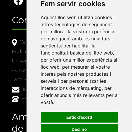
Fem servir cookies
Contacte
Aquest lloc web utilitza cookies i
altres tecnologies de seguiment
per millorar la vostra experiència
de navegació amb les finalitats
Xarxa Vives d'Universitats
següents:
per habilitar la
Edifici Àgora
funcionalitat bàsica del lloc web
,
per oferir una millor experiència al
Universitat Jaume I, local 10
lloc web
,
per mesurar el vostre
Av. de Vicent Sos Baynat, s/n
interès pels nostres productes i
12071 Castelló de la Plana
serveis i per personalitzar les
interaccions de màrqueting
,
per
e-buc@vives.org
oferir anuncis més rellevants per a
+34 964 72 89 93
vostè
.
Amb el suport
Estic d’acord
de
Declino