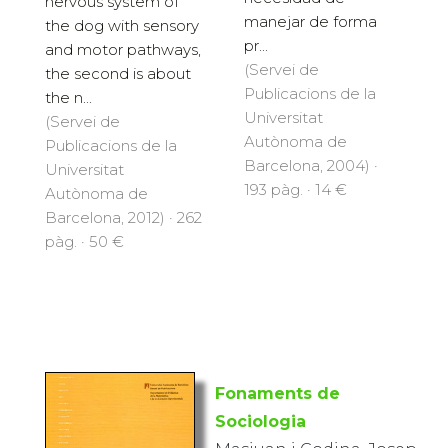
nervous system of
manejar de forma
the dog with sensory
pr...
and motor pathways,
(Servei de
the second is about
Publicacions de la
the n...
Universitat
(Servei de
Autònoma de
Publicacions de la
Barcelona, 2004) ·
Universitat
193 pàg. · 14 €
Autònoma de
Barcelona, 2012) · 262
pàg. · 50 €
Fonaments de
Sociologia