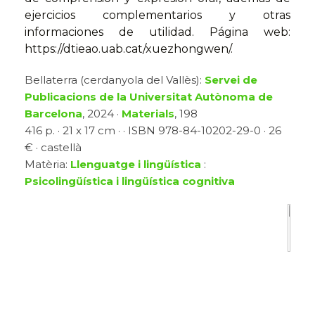
ejercicios complementarios y otras
informaciones de utilidad. Página web:
https://dtieao.uab.cat/xuezhongwen/.
Bellaterra (cerdanyola del Vallès):
Servei de
Publicacions de la Universitat Autònoma de
Barcelona
, 2024 ·
Materials
, 198
416 p. · 21 x 17 cm · · ISBN 978-84-10202-29-0 · 26
€ · castellà
Matèria:
Llenguatge i lingüística
:
Psicolingüística i lingüística cognitiva