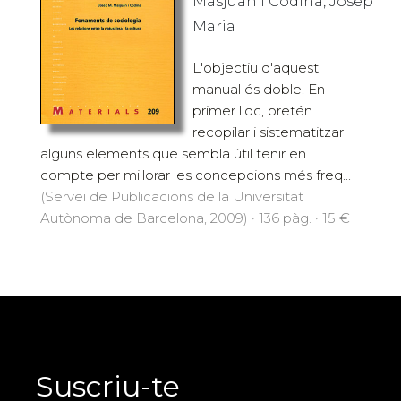
Masjuan i Codina, Josep
Maria
L'objectiu d'aquest
manual és doble. En
primer lloc, pretén
recopilar i sistematitzar
alguns elements que sembla útil tenir en
compte per millorar les concepcions més freq...
(Servei de Publicacions de la Universitat
Autònoma de Barcelona, 2009) · 136 pàg. · 15 €
Suscriu-te