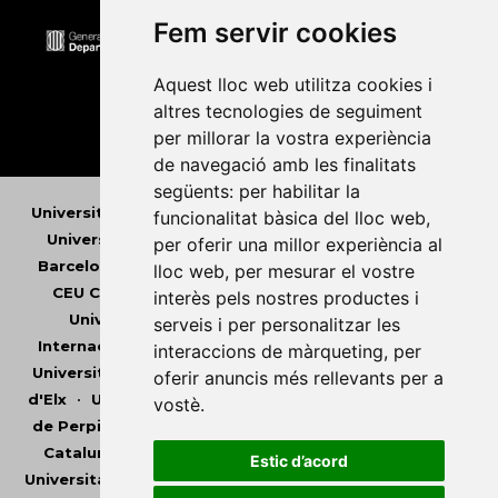
Fem servir cookies
Aquest lloc web utilitza cookies i
altres tecnologies de seguiment
per millorar la vostra experiència
de navegació amb les finalitats
següents:
per habilitar la
Universitat Abat Oliba CEU
•
Universitat d'Alacant
•
funcionalitat bàsica del lloc web
,
Universitat d'Andorra
•
Universitat Autònoma de
per oferir una millor experiència al
Barcelona
•
Universitat de Barcelona
•
Universitat
lloc web
,
per mesurar el vostre
CEU Cardenal Herrera
•
Universitat de Girona
•
interès pels nostres productes i
Universitat de les Illes Balears
•
Universitat
serveis i per personalitzar les
Internacional de Catalunya
•
Universitat Jaume I
•
interaccions de màrqueting
,
per
Universitat de Lleida
•
Universitat Miguel Hernández
oferir anuncis més rellevants per a
d'Elx
•
Universitat Oberta de Catalunya
•
Universitat
vostè
.
de Perpinyà Via Domitia
•
Universitat Politècnica de
Catalunya
•
Universitat Politècnica de València
•
Estic d’acord
Universitat Pompeu Fabra
•
Universitat Ramon Llull
•