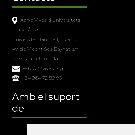
Xarxa Vives d'Universitats
Edifici Àgora
Universitat Jaume I, local 10
Av. de Vicent Sos Baynat, s/n
12071 Castelló de la Plana
e-buc@vives.org
+34 964 72 89 93
Amb el suport
de