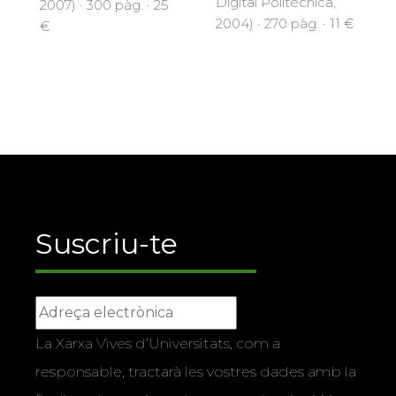
Digital Politècnica,
2007) · 300 pàg. · 25
2004) · 270 pàg. · 11 €
€
Suscriu-te
La Xarxa Vives d’Universitats, com a
responsable, tractarà les vostres dades amb la