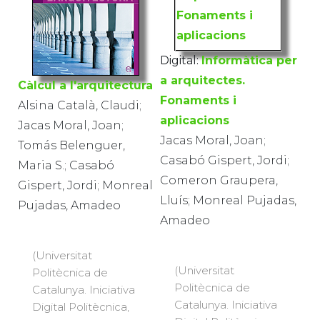
Digital:
Informàtica per
a arquitectes.
Càlcul a l'arquitectura
Fonaments i
Alsina Català, Claudi;
aplicacions
Jacas Moral, Joan;
Jacas Moral, Joan;
Tomás Belenguer,
Casabó Gispert, Jordi;
Maria S.; Casabó
Comeron Graupera,
Gispert, Jordi; Monreal
Lluís; Monreal Pujadas,
Pujadas, Amadeo
Amadeo
(Universitat
(Universitat
Politècnica de
Politècnica de
Catalunya. Iniciativa
Catalunya. Iniciativa
Digital Politècnica,