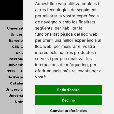
Aquest lloc web utilitza cookies i
altres tecnologies de seguiment
per millorar la vostra experiència
de navegació amb les finalitats
següents:
per habilitar la
Universitat Abat Oliba CEU
•
Universitat d'Alacant
•
funcionalitat bàsica del lloc web
,
Universitat d'Andorra
•
Universitat Autònoma de
per oferir una millor experiència al
Barcelona
•
Universitat de Barcelona
•
Universitat
lloc web
,
per mesurar el vostre
CEU Cardenal Herrera
•
Universitat de Girona
•
interès pels nostres productes i
Universitat de les Illes Balears
•
Universitat
serveis i per personalitzar les
Internacional de Catalunya
•
Universitat Jaume I
•
interaccions de màrqueting
,
per
Universitat de Lleida
•
Universitat Miguel Hernández
oferir anuncis més rellevants per a
d'Elx
•
Universitat Oberta de Catalunya
•
Universitat
vostè
.
de Perpinyà Via Domitia
•
Universitat Politècnica de
Catalunya
•
Universitat Politècnica de València
•
Universitat Pompeu Fabra
•
Universitat Ramon Llull
•
Estic d’acord
Universitat Rovira i Virgili
•
Universitat de Sàsser
•
Declino
Universitat de València
•
Universitat de Vic -
Universitat Central de Catalunya
Canviar preferències