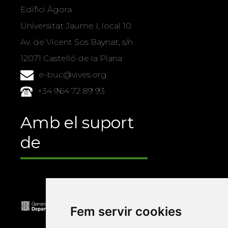
Edifici Àgora
Universitat Jaume I, local 10
Av. de Vicent Sos Baynat, s/n
12071 Castelló de la Plana
e-buc@vives.org
+34 964 72 89 93
Amb el suport
de
Fem servir cookies