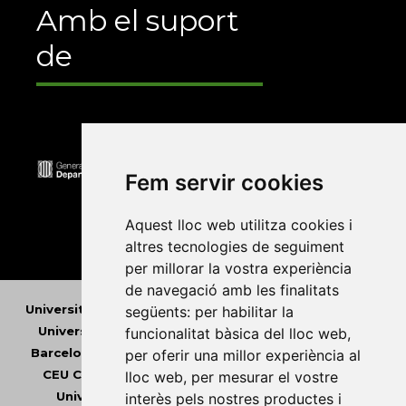
Amb el suport
de
Fem servir cookies
Aquest lloc web utilitza cookies i
altres tecnologies de seguiment
per millorar la vostra experiència
de navegació amb les finalitats
Universitat Abat Oliba CEU
•
Universitat d'Alacant
•
següents:
per habilitar la
Universitat d'Andorra
•
Universitat Autònoma de
funcionalitat bàsica del lloc web
,
Barcelona
•
Universitat de Barcelona
•
Universitat
per oferir una millor experiència al
CEU Cardenal Herrera
•
Universitat de Girona
•
lloc web
,
per mesurar el vostre
Universitat de les Illes Balears
•
Universitat
interès pels nostres productes i