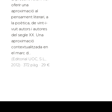
oferir una
aproximació al
pensament literari, a
la poètica, de vint-i-
vuit autors i autores
del segle XX. Una
aproximació
contextualitzada en
el marc d...
(Editorial UOC, S.L.,
2012) · 372 pàg. · 29 €