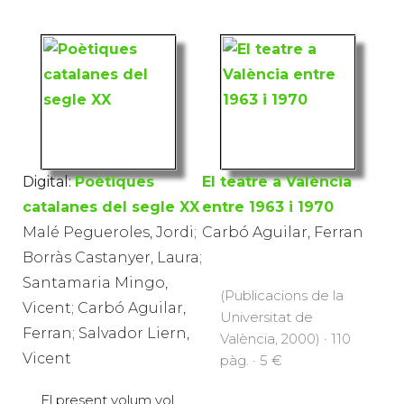
Digital:
Poètiques
El teatre a València
catalanes del segle XX
entre 1963 i 1970
Malé Pegueroles, Jordi;
Carbó Aguilar, Ferran
Borràs Castanyer, Laura;
Santamaria Mingo,
(Publicacions de la
Vicent; Carbó Aguilar,
Universitat de
Ferran; Salvador Liern,
València, 2000) · 110
Vicent
pàg. · 5 €
El present volum vol