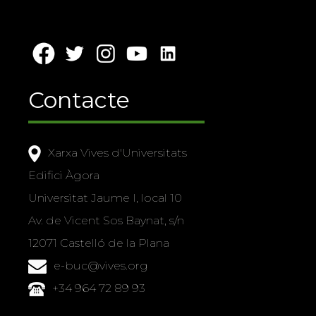
Contacte
Xarxa Vives d'Universitats
Edifici Àgora
Universitat Jaume I, local 10
Av. de Vicent Sos Baynat, s/n
12071 Castelló de la Plana
e-buc@vives.org
+34 964 72 89 93