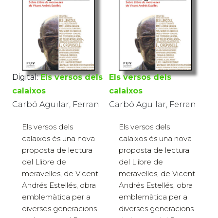
Digital:
Els versos dels
Els versos dels
calaixos
calaixos
Carbó Aguilar, Ferran
Carbó Aguilar, Ferran
Els versos dels
Els versos dels
calaixos és una nova
calaixos és una nova
proposta de lectura
proposta de lectura
del Llibre de
del Llibre de
meravelles, de Vicent
meravelles, de Vicent
Andrés Estellés, obra
Andrés Estellés, obra
emblemàtica per a
emblemàtica per a
diverses generacions
diverses generacions