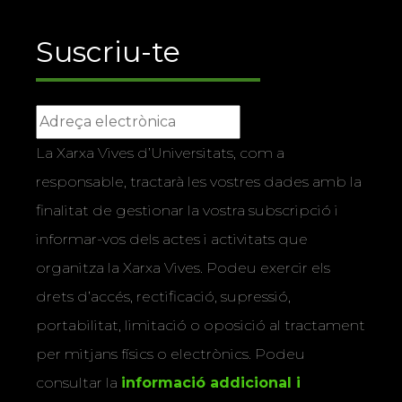
Suscriu-te
La Xarxa Vives d’Universitats, com a
responsable, tractarà les vostres dades amb la
finalitat de gestionar la vostra subscripció i
informar-vos dels actes i activitats que
organitza la Xarxa Vives. Podeu exercir els
drets d’accés, rectificació, supressió,
portabilitat, limitació o oposició al tractament
per mitjans físics o electrònics. Podeu
consultar la
informació addicional i